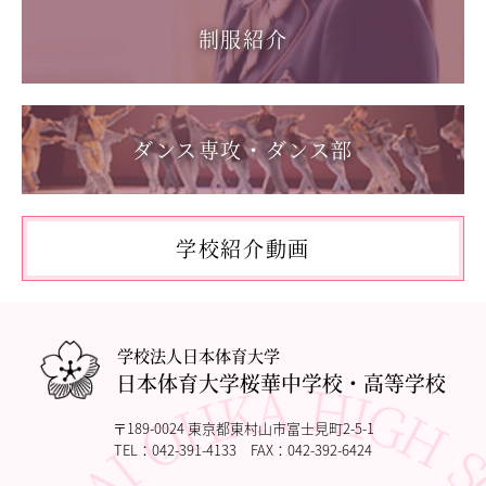
進学指導イベント（キャリアイベント）
制服紹介
卒業生の声
その他
Others
在校生の方
ダンス専攻・ダンス部
新型コロナウイルス感染症罹患証明書
インフルエンザ罹患証明書
登校許可証明書
学校紹介動画
卒業生の方
桜育会（同窓会）
日体大桜華U-15
Youtube公式チャンネル
寄付金のお願い
学校法人日本体育大学
日本体育大学桜華中学校・高等学校
在校生の方
卒業生の方
〒189-0024 東京都東村山市富士見町2-5-1
教職員募集
TEL：
042-391-4133
FAX：042-392-6424
系列校紹介