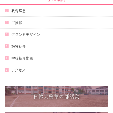
進路指導
その他の教育
教育理念
高校入試関係
ご挨拶
制服紹介
スクールライフ
グランドデザイン
School Life
学校説明会・オープンスクール
施設紹介
桜華生の一日
年間行事
学校紹介動画
部活動
練習風景
アクセス
部活動指導者紹介
制服紹介
デジタルリーフレット／パンフレット
日体大桜華の部活動
進路・進学
Career Guidance
進路実績
指定校推薦