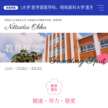
HOME
広島大学 医学部医学科、昭和医科大学 医学部医学
新着情報
学校法人日本体育大学
日本体育大学桜華中学校・高等学校
学校案内
School Guide
Nittaidai Ohka
教育理念
ご挨拶
グランドデザイン
教育理念
施設紹介
学校紹介動画
Founding Sprit
アクセス
HOME
学校案内
教育理念
受験生の方へ
Admission
中学入試関連
高校入試関係
教育
説明会・オープンスクール
理念
中国語圏の生徒様で入学に興味のある方
健康・努力・敬愛
中学校
Junior High School