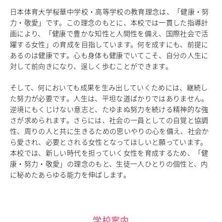
日本体育大学桜華中学校・高等学校の教育理念は、「健康・努
中学校教育
力・敬愛」です。この理念のもとに、本校では一貫した指導計
独自の教育
画により、「健康で豊かな知性と人間性を備え、国際社会で活
国際理解教育
躍する女性」の育成を目指しています。何を成すにも、前提に
ICT教育
あるのは健康です。心も身体も健康でいてこそ、自分の人生に
進路サポート
対して前向きになり、逞しく歩むことができます。
中学入試関連
制服紹介
そして、何においても成果を生み出していくためには、継続し
た努力が必要です。人生は、平坦な道ばかりではありません。
高等学校
Senior High School
逆境にもくじけない意志と、たゆまぬ努力を続ける精神的な強
さが求められます。さらには、社会の一員としての自覚と協調
コース紹介
性、周りの人と共に生きるための思いやりの心を備え、社会か
アドバンストコース
ら愛され、必要とされる女性となってほしいと願っています。
総合進学コース
本校では、新しい時代を担っていく女性を育成するため、「健
総合スポーツコース
康・努力・敬愛」の理念のもと、生徒一人ひとりの個性と、内
に秘めたあらゆる能力を伸ばします。
高等学校教育
校内塾
ダンスパフォーマンス専攻
グローバル教育
キャリア教育
学校案内