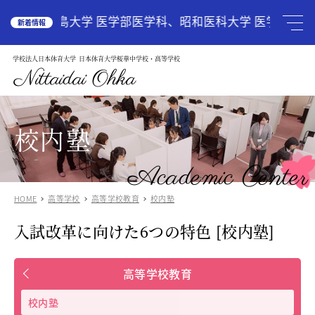
HOME
広島大学 医学部医学科、昭和医科大学 医学部医学
新着情報
学校法人日本体育大学
日本体育大学桜華中学校・高等学校
学校案内
School Guide
Nittaidai Ohka
教育理念
ご挨拶
グランドデザイン
校内塾
施設紹介
学校紹介動画
Academic Center
アクセス
HOME
高等学校
高等学校教育
校内塾
受験生の方へ
Admission
入試改革に向けた6つの特色 [校内塾]
中学入試関連
高校入試関係
説明会・オープンスクール
高等学校教育
中国語圏の生徒様で入学に興味のある方
校内塾
中学校
Junior High School