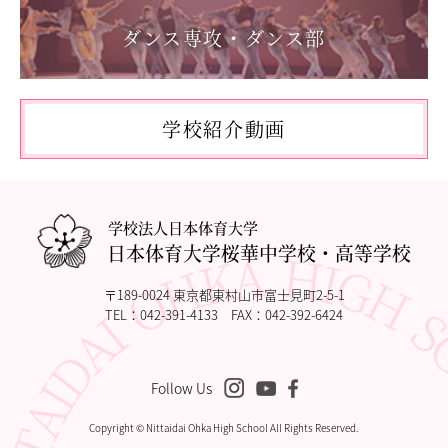
ダンス専攻・ダンス部
2026.05.10
「国民スポーツ大会東京都予選」に出場しました。
2026.05.03
「THE DANCE WORLDS 2026」に出場しました。
学校紹介動画
2026.04.27
アドバンストコース勉強合宿1日目
学校法人日本体育大学
日本体育大学桜華中学校・高等学校
〒189-0024 東京都東村山市富士見町2-5-1
TEL：
042-391-4133
FAX：042-392-6424
Follow Us
Copyright © Nittaidai Ohka High School All Rights Reserved.