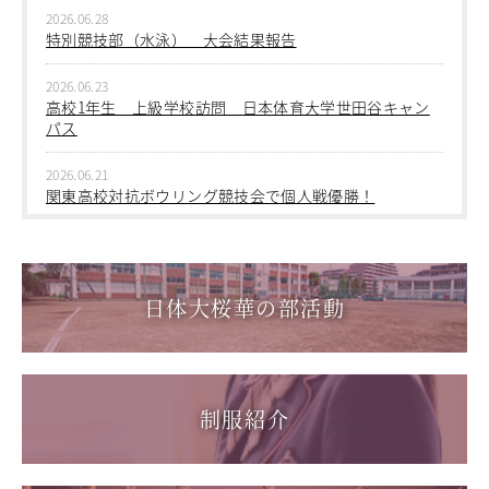
2026.06.28
特別競技部（水泳） 大会結果報告
2026.06.23
高校1年生 上級学校訪問 日本体育大学世田谷キャン
パス
2026.06.21
関東高校対抗ボウリング競技会で個人戦優勝！
2026.06.17
1学年総合スポーツコース キャンプ実習を実施しまし
た
日体大桜華の部活動
2026.06.05
「日本選手権水泳競技大会」に出場しました。
2026.05.31
制服紹介
「59th Japan Rookies Cup 2026」に出場しました。
2026.05.17
「第62回東日本選手権大会」に出場しました。