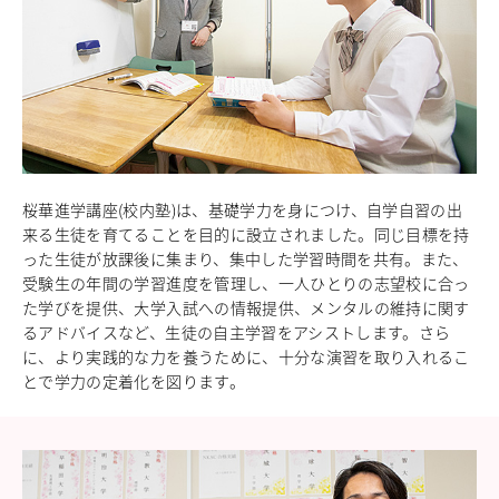
進路指導
その他の教育
高校入試関係
制服紹介
スクールライフ
School Life
学校説明会・オープンスクール
桜華進学講座(校内塾)は、基礎学力を身につけ、自学自習の出
桜華生の一日
来る生徒を育てることを目的に設立されました。同じ目標を持
年間行事
った生徒が放課後に集まり、集中した学習時間を共有。また、
部活動
受験生の年間の学習進度を管理し、一人ひとりの志望校に合っ
練習風景
た学びを提供、大学入試への情報提供、メンタルの維持に関す
部活動指導者紹介
るアドバイスなど、生徒の自主学習をアシストします。さら
制服紹介
に、より実践的な力を養うために、十分な演習を取り入れるこ
デジタルリーフレット／パンフレット
とで学力の定着化を図ります。
進路・進学
Career Guidance
進路実績
指定校推薦