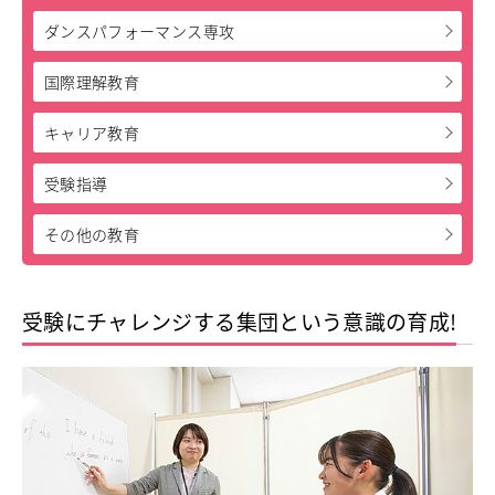
ダンスパフォーマンス専攻
中学校教育
独自の教育
国際理解教育
国際理解教育
ICT教育
進路サポート
キャリア教育
中学入試関連
受験指導
制服紹介
その他の教育
高等学校
Senior High School
コース紹介
アドバンストコース
受験にチャレンジする集団という意識の育成!
総合進学コース
総合スポーツコース
高等学校教育
校内塾
ダンスパフォーマンス専攻
グローバル教育
キャリア教育