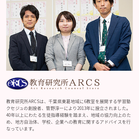
進学指導イベント（キャリアイベント）
卒業生の声
その他
Others
在校生の方
新型コロナウイルス感染症罹患証明書
インフルエンザ罹患証明書
登校許可証明書
卒業生の方
桜育会（同窓会）
日体大桜華U-15
Youtube公式チャンネル
寄付金のお願い
教育研究所ARCSは、千葉県東葛地域に6教室を展開する学習塾
クセジュの創設者、管野淳一により2013年に設立されました。
在校生の方
40年以上にわたる生徒指導経験を踏まえ、地域の協力向上のた
卒業生の方
め、地方自治体、学校、企業への教育に関するアドバイスを行
教職員募集
なっています。
系列校紹介