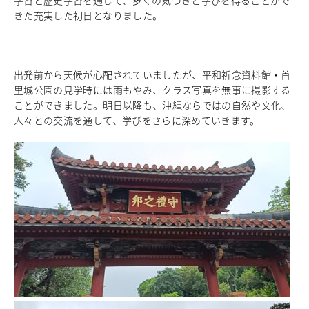
進路指導
きた充実した初日となりました。
その他の教育
高校入試関係
制服紹介
出発前から天候が心配されていましたが、平和祈念資料館・首
里城公園の見学時には雨もやみ、クラス写真を無事に撮影する
スクールライフ
School Life
ことができました。明日以降も、沖縄ならではの自然や文化、
人々との交流を通して、学びをさらに深めていきます。
学校説明会・オープンスクール
桜華生の一日
年間行事
部活動
練習風景
部活動指導者紹介
制服紹介
デジタルリーフレット／パンフレット
進路・進学
Career Guidance
進路実績
指定校推薦