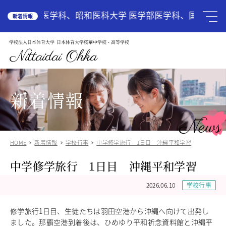
HOME
学 医学部医学科、昭和医科大学 医学部医学科、国際医療福
新着情報
学校法人日本体育大学
日本体育大学桜華中学校・高等学校
学校案内
School Guide
Nittaidai Ohka
教育理念
ご挨拶
グランドデザイン
新着情報
施設紹介
学校紹介動画
News
アクセス
HOME
新着情報
学校行事
中学修学旅行 1日目 沖縄平和学習
受験生の方へ
Admission
中学修学旅行 1日目 沖縄平和学習
中学入試関連
高校入試関係
2026.06.10
学校行事
説明会・オープンスクール
中国語圏の生徒様で入学に興味のある方
修学旅行
1
日目、生徒たちは羽田空港から沖縄へ向けて出発し
中学校
ました。那覇空港到着後は、ひめゆり平和祈念資料館と沖縄平
Junior High School