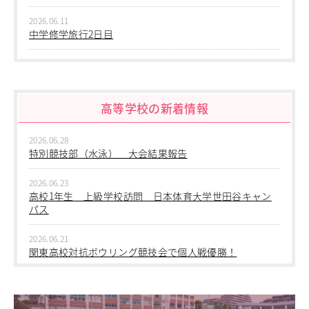
2026.06.11
中学修学旅行2日目
2026.06.10
中学修学旅行 1日目 沖縄平和学習
高等学校の新着情報
2026.06.09
中学２年生 校外学習
2026.06.28
2026.06.09
特別競技部（水泳） 大会結果報告
中学１年生 校外学習
2026.06.23
2026.06.09
高校1年生 上級学校訪問 日本体育大学世田谷キャン
中学１年 校外学習
パス
2026.03.05
2026.06.21
第三回桜華中学校あいさつ＋ひと言運動
関東高校対抗ボウリング競技会で個人戦優勝！
2025.12.15
2026.06.17
第一回桜華中学校あいさつ＋ひと言運動
1学年総合スポーツコース キャンプ実習を実施しまし
た