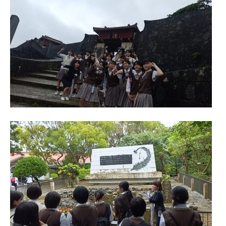
進学指導イベント（キャリアイベント）
卒業生の声
その他
Others
在校生の方
新型コロナウイルス感染症罹患証明書
インフルエンザ罹患証明書
登校許可証明書
卒業生の方
桜育会（同窓会）
日体大桜華U-15
Youtube公式チャンネル
寄付金のお願い
在校生の方
卒業生の方
教職員募集
系列校紹介