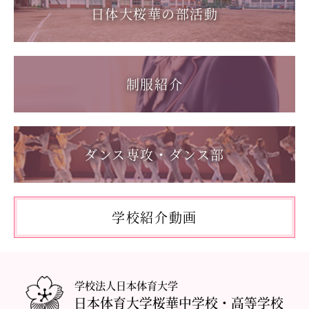
日体大桜華の部活動
2025.08.22
第55回全国中学校バスケットボール大会 サンアリーナせ
2026.06.05
んだいin鹿児島
「日本選手権水泳競技大会」に出場しました。
2026.05.31
制服紹介
「59th Japan Rookies Cup 2026」に出場しました。
2026.05.17
「第62回東日本選手権大会」に出場しました。
ダンス専攻・ダンス部
2026.05.10
「国民スポーツ大会東京都予選」に出場しました。
2026.05.03
「THE DANCE WORLDS 2026」に出場しました。
学校紹介動画
2026.04.27
アドバンストコース勉強合宿1日目
学校法人日本体育大学
日本体育大学桜華中学校・高等学校