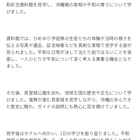
和祈念資料館を見学し、沖縄戦の実相や平和の尊さについて学
中学校教育
びました。
独自の教育
国際理解教育
ICT教育
進路サポート
資料館では、ひめゆり学徒隊の生徒たちの体験や当時の様子を
伝える写真や遺品、証言映像などを真剣な表情で見学する姿が
中学入試関連
見られました。平和な日常が決して当たり前ではないことを実
制服紹介
感し、一人ひとりが平和について深く考える貴重な機会となり
ました。
高等学校
Senior High School
コース紹介
アドバンストコース
その後、首里城公園を訪れ、琉球王国の歴史や文化について学
総合進学コース
びました。復興が進む首里城を見学しながら、沖縄の歩んでき
総合スポーツコース
た歴史に触れ、ガイドの説明にも熱心に耳を傾けていました。
高等学校教育
校内塾
ダンスパフォーマンス専攻
グローバル教育
見学後はホテルへ向かい、
1
日の学びを振り返りました。平和
キャリア教育
学習と歴史学習を通して、多くの気づきと学びを得ることがで