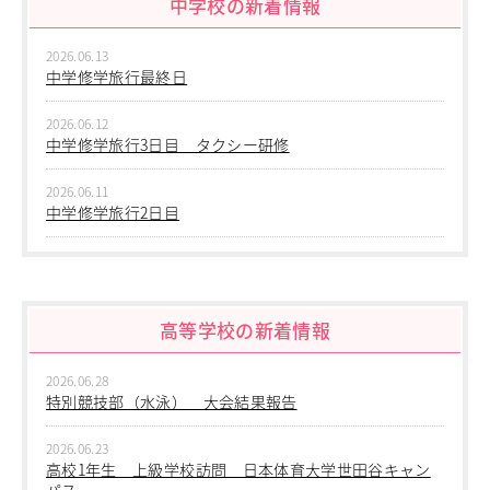
中学校の新着情報
進学指導イベント（キャリアイベント）
卒業生の声
2026.06.13
中学修学旅行最終日
その他
Others
2026.06.12
在校生の方
中学修学旅行3日目 タクシー研修
新型コロナウイルス感染症罹患証明書
インフルエンザ罹患証明書
2026.06.11
中学修学旅行2日目
登校許可証明書
卒業生の方
2026.06.10
桜育会（同窓会）
中学修学旅行 1日目 沖縄平和学習
日体大桜華U-15
Youtube公式チャンネル
高等学校の新着情報
2026.06.09
寄付金のお願い
中学２年生 校外学習
2026.06.28
在校生の方
2026.06.09
特別競技部（水泳） 大会結果報告
中学１年生 校外学習
卒業生の方
教職員募集
2026.06.23
2026.06.09
高校1年生 上級学校訪問 日本体育大学世田谷キャン
系列校紹介
中学１年 校外学習
パス