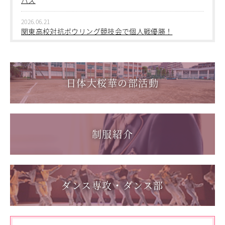
教職員の方へ
2026.03.05
2026.06.21
個人情報保護
第三回桜華中学校あいさつ＋ひと言運動
関東高校対抗ボウリング競技会で個人戦優勝！
2025.12.15
2026.06.17
第一回桜華中学校あいさつ＋ひと言運動
1学年総合スポーツコース キャンプ実習を実施しまし
た
日体大桜華の部活動
2025.08.22
第55回全国中学校バスケットボール大会 サンアリーナせ
2026.06.05
んだいin鹿児島
「日本選手権水泳競技大会」に出場しました。
2026.05.31
制服紹介
「59th Japan Rookies Cup 2026」に出場しました。
2026.05.17
「第62回東日本選手権大会」に出場しました。
ダンス専攻・ダンス部
2026.05.10
「国民スポーツ大会東京都予選」に出場しました。
2026.05.03