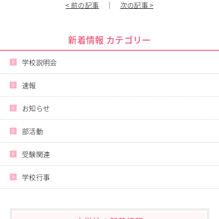
< 前の記事
｜
次の記事 >
進路指導
その他の教育
高校入試関係
新着情報 カテゴリー
制服紹介
学校説明会
スクールライフ
School Life
速報
学校説明会・オープンスクール
桜華生の一日
年間行事
お知らせ
部活動
練習風景
部活動
部活動指導者紹介
受験関連
制服紹介
デジタルリーフレット／パンフレット
学校行事
進路・進学
Career Guidance
進路実績
指定校推薦