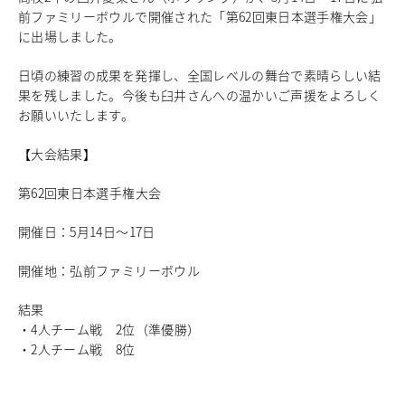
前ファミリーボウルで開催された「第62回東日本選手権大会」
中学校教育
に出場しました。
独自の教育
国際理解教育
日頃の練習の成果を発揮し、全国レベルの舞台で素晴らしい結
ICT教育
果を残しました。今後も臼井さんへの温かいご声援をよろしく
進路サポート
お願いいたします。
中学入試関連
制服紹介
【大会結果】
第62回東日本選手権大会
高等学校
Senior High School
コース紹介
開催日：5月14日～17日
アドバンストコース
開催地：弘前ファミリーボウル
総合進学コース
総合スポーツコース
結果
高等学校教育
・4人チーム戦 2位（準優勝）
校内塾
・2人チーム戦 8位
ダンスパフォーマンス専攻
グローバル教育
キャリア教育