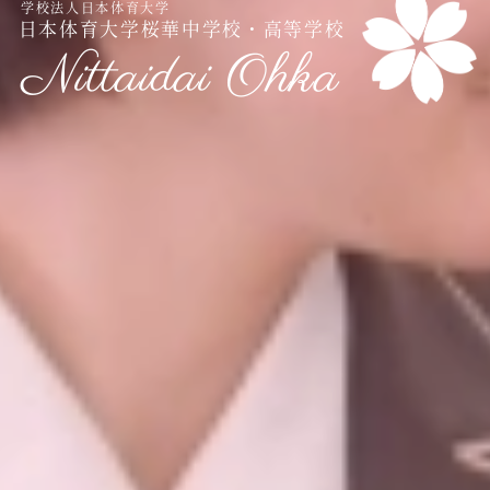
学校法人日本体育大学
進学指導イベント（キャリアイベント）
日本体育大学桜華中学校・高等学校
卒業生の声
Nittaidai Ohka
その他
Others
在校生の方
新型コロナウイルス感染症罹患証明書
インフルエンザ罹患証明書
登校許可証明書
卒業生の方
桜育会（同窓会）
日体大桜華U-15
Youtube公式チャンネル
寄付金のお願い
在校生の方
卒業生の方
教職員募集
系列校紹介