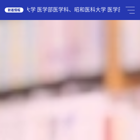
HOME
広島大学 医学部医学科、昭和医科大学 医学部医学科、国際
新着情報
学校案内
School Guide
教育理念
ご挨拶
グランドデザイン
施設紹介
学校紹介動画
アクセス
受験生の方へ
Admission
中学入試関連
高校入試関係
説明会・オープンスクール
中国語圏の生徒様で入学に興味のある方
中学校
Junior High School