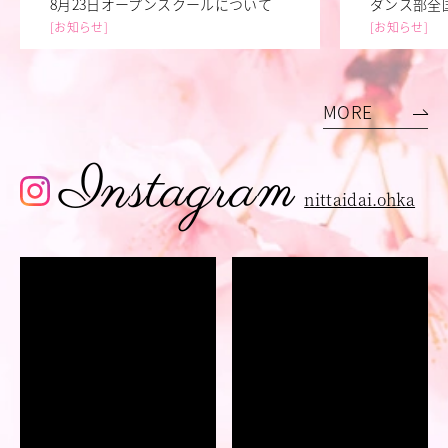
8月23日オープンスクールについて
ダンス部全
お知らせ
お知らせ
MORE
Instagram
nittaidai.ohka