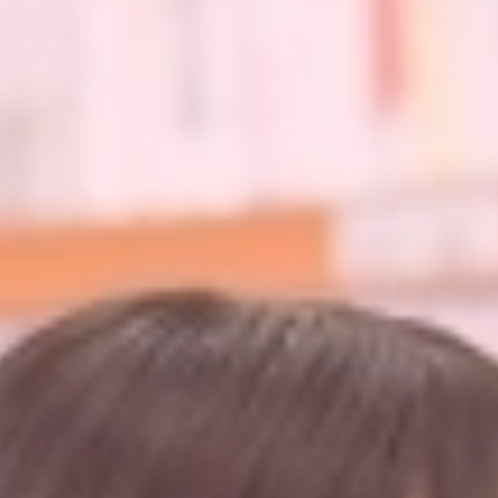
中学校教育
独自の教育
国際理解教育
ICT教育
進路サポート
中学入試関連
制服紹介
高等学校
Senior High School
コース紹介
アドバンストコース
総合進学コース
総合スポーツコース
高等学校教育
校内塾
ダンスパフォーマンス専攻
グローバル教育
キャリア教育