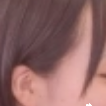
進路指導
その他の教育
高校入試関係
制服紹介
スクールライフ
School Life
学校説明会・オープンスクール
桜華生の一日
年間行事
部活動
練習風景
部活動指導者紹介
制服紹介
デジタルリーフレット／パンフレット
進路・進学
Career Guidance
進路実績
指定校推薦