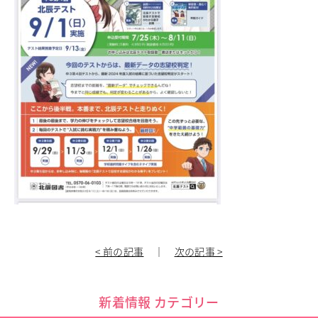
進路指導
その他の教育
高校入試関係
制服紹介
スクールライフ
School Life
学校説明会・オープンスクール
桜華生の一日
年間行事
部活動
練習風景
部活動指導者紹介
制服紹介
デジタルリーフレット／パンフレット
< 前の記事
｜
次の記事 >
進路・進学
Career Guidance
新着情報 カテゴリー
進路実績
指定校推薦