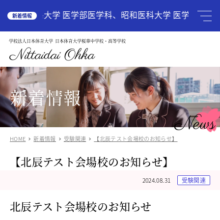
HOME
広島大学 医学部医学科、昭和医科大学 医学部医学科
新着情報
学校法人日本体育大学
日本体育大学桜華中学校・高等学校
学校案内
School Guide
Nittaidai Ohka
教育理念
ご挨拶
グランドデザイン
新着情報
施設紹介
学校紹介動画
News
アクセス
HOME
新着情報
受験関連
【北辰テスト会場校のお知らせ】
受験生の方へ
Admission
【北辰テスト会場校のお知らせ】
中学入試関連
高校入試関係
2024.08.31
受験関連
説明会・オープンスクール
中国語圏の生徒様で入学に興味のある方
北辰テスト会場校のお知らせ
中学校
Junior High School