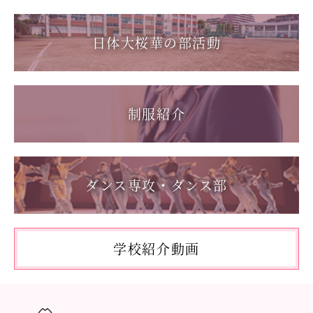
2026.06.17
第一回桜華中学校あいさつ＋ひと言運動
1学年総合スポーツコース キャンプ実習を実施しまし
た
日体大桜華の部活動
2025.08.22
第55回全国中学校バスケットボール大会 サンアリーナせ
2026.06.05
んだいin鹿児島
「日本選手権水泳競技大会」に出場しました。
2026.05.31
制服紹介
「59th Japan Rookies Cup 2026」に出場しました。
2026.05.17
「第62回東日本選手権大会」に出場しました。
ダンス専攻・ダンス部
2026.05.10
「国民スポーツ大会東京都予選」に出場しました。
2026.05.03
「THE DANCE WORLDS 2026」に出場しました。
学校紹介動画
2026.04.27
アドバンストコース勉強合宿1日目