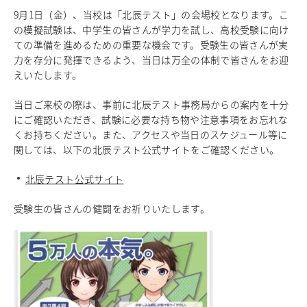
9月1日（金）、当校は「北辰テスト」の会場校となります。こ
中学校教育
の模擬試験は、中学生の皆さんが学力を試し、高校受験に向け
独自の教育
ての準備を進めるための重要な機会です。受験生の皆さんが実
国際理解教育
力を存分に発揮できるよう、当日は万全の体制で皆さんをお迎
ICT教育
えいたします。
進路サポート
中学入試関連
当日ご来校の際は、事前に北辰テスト事務局からの案内を十分
制服紹介
にご確認いただき、試験に必要な持ち物や注意事項をお忘れな
くお持ちください。また、アクセスや当日のスケジュール等に
高等学校
関しては、以下の北辰テスト公式サイトをご確認ください。
Senior High School
コース紹介
北辰テスト公式サイト
アドバンストコース
総合進学コース
受験生の皆さんの健闘をお祈りいたします。
総合スポーツコース
高等学校教育
校内塾
ダンスパフォーマンス専攻
グローバル教育
キャリア教育