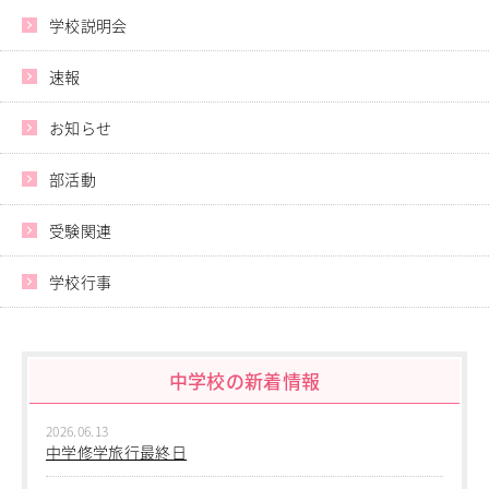
進学指導イベント（キャリアイベント）
学校説明会
卒業生の声
速報
その他
Others
お知らせ
在校生の方
新型コロナウイルス感染症罹患証明書
部活動
インフルエンザ罹患証明書
登校許可証明書
受験関連
卒業生の方
桜育会（同窓会）
学校行事
日体大桜華U-15
Youtube公式チャンネル
寄付金のお願い
中学校の新着情報
在校生の方
卒業生の方
2026.06.13
教職員募集
中学修学旅行最終日
系列校紹介