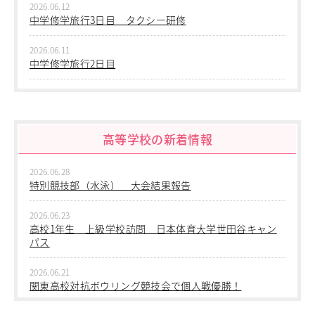
2026.06.12
教職員の方へ
中学修学旅行3日目 タクシー研修
個人情報保護
2026.06.11
中学修学旅行2日目
2026.06.10
中学修学旅行 1日目 沖縄平和学習
高等学校の新着情報
2026.06.09
中学２年生 校外学習
2026.06.28
2026.06.09
特別競技部（水泳） 大会結果報告
中学１年生 校外学習
2026.06.23
2026.06.09
高校1年生 上級学校訪問 日本体育大学世田谷キャン
中学１年 校外学習
パス
2026.03.05
2026.06.21
第三回桜華中学校あいさつ＋ひと言運動
関東高校対抗ボウリング競技会で個人戦優勝！
2025.12.15