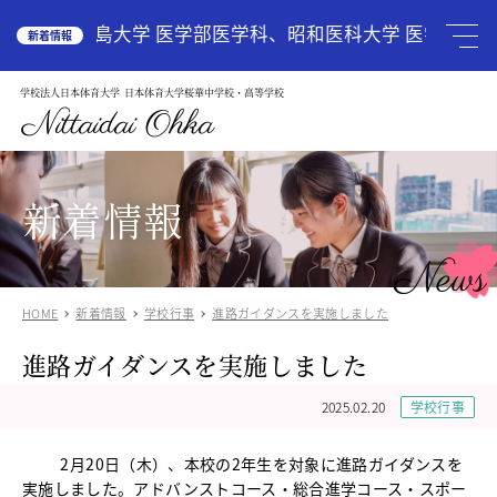
HOME
広島大学 医学部医学科、昭和医科大学 医学部医学科
新着情報
学校法人日本体育大学
日本体育大学桜華中学校・高等学校
学校案内
School Guide
Nittaidai Ohka
教育理念
ご挨拶
グランドデザイン
新着情報
施設紹介
学校紹介動画
News
アクセス
HOME
新着情報
学校行事
進路ガイダンスを実施しました
受験生の方へ
Admission
進路ガイダンスを実施しました
中学入試関連
高校入試関係
2025.02.20
学校行事
説明会・オープンスクール
中国語圏の生徒様で入学に興味のある方
2月20日（木）、本校の2年生を対象に進路ガイダンスを
中学校
実施しました。アドバンストコース・総合進学コース・スポー
Junior High School