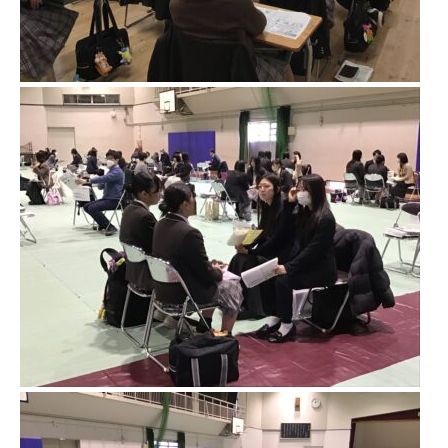
進学指導イベント（キャリアイベント）
卒業生の声
その他
Others
在校生の方
新型コロナウイルス感染症罹患証明書
インフルエンザ罹患証明書
登校許可証明書
卒業生の方
桜育会（同窓会）
日体大桜華U-15
Youtube公式チャンネル
寄付金のお願い
在校生の方
卒業生の方
教職員募集
系列校紹介