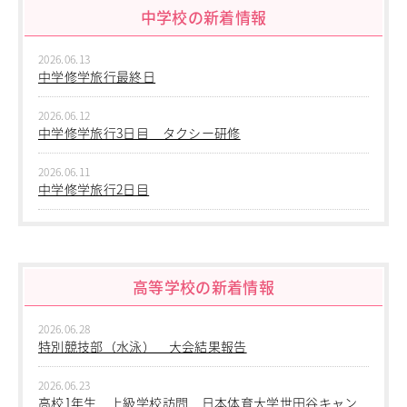
中学校の新着情報
2026.06.13
中学修学旅行最終日
2026.06.12
中学修学旅行3日目 タクシー研修
2026.06.11
中学修学旅行2日目
2026.06.10
中学修学旅行 1日目 沖縄平和学習
高等学校の新着情報
2026.06.09
中学２年生 校外学習
2026.06.28
2026.06.09
特別競技部（水泳） 大会結果報告
中学１年生 校外学習
2026.06.23
2026.06.09
高校1年生 上級学校訪問 日本体育大学世田谷キャン