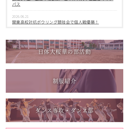
中学１年 校外学習
パス
2026.03.05
2026.06.21
第三回桜華中学校あいさつ＋ひと言運動
関東高校対抗ボウリング競技会で個人戦優勝！
2025.12.15
2026.06.17
第一回桜華中学校あいさつ＋ひと言運動
1学年総合スポーツコース キャンプ実習を実施しまし
た
日体大桜華の部活動
2025.08.22
第55回全国中学校バスケットボール大会 サンアリーナせ
2026.06.05
んだいin鹿児島
「日本選手権水泳競技大会」に出場しました。
2026.05.31
制服紹介
「59th Japan Rookies Cup 2026」に出場しました。
2026.05.17
「第62回東日本選手権大会」に出場しました。
ダンス専攻・ダンス部
2026.05.10
「国民スポーツ大会東京都予選」に出場しました。
2026.05.03