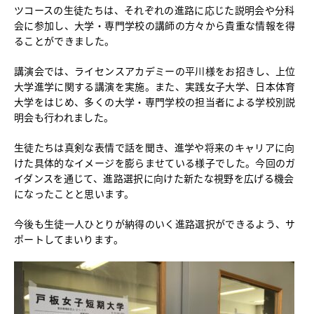
ツコースの生徒たちは、それぞれの進路に応じた説明会や分科
中学校教育
会に参加し、大学・専門学校の講師の方々から貴重な情報を得
独自の教育
ることができました。
国際理解教育
ICT教育
講演会では、ライセンスアカデミーの平川様をお招きし、上位
進路サポート
大学進学に関する講演を実施。また、実践女子大学、日本体育
大学をはじめ、多くの大学・専門学校の担当者による学校別説
中学入試関連
明会も行われました。
制服紹介
生徒たちは真剣な表情で話を聞き、進学や将来のキャリアに向
高等学校
Senior High School
けた具体的なイメージを膨らませている様子でした。今回のガ
イダンスを通じて、進路選択に向けた新たな視野を広げる機会
コース紹介
になったことと思います。
アドバンストコース
総合進学コース
今後も生徒一人ひとりが納得のいく進路選択ができるよう、サ
総合スポーツコース
ポートしてまいります。
高等学校教育
校内塾
ダンスパフォーマンス専攻
グローバル教育
キャリア教育