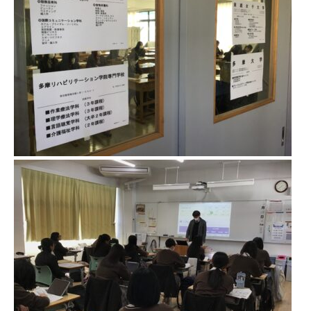
進路指導
その他の教育
高校入試関係
制服紹介
スクールライフ
School Life
学校説明会・オープンスクール
桜華生の一日
年間行事
部活動
練習風景
部活動指導者紹介
制服紹介
デジタルリーフレット／パンフレット
進路・進学
Career Guidance
進路実績
指定校推薦