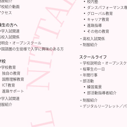
施設紹介
校内塾
学校紹介動画
ダンスパフォーマンス
アクセス
グローバル教育
キャリア教育
験生の方へ
進路指導
中学入試関連
その他の教育
高校入試関係
高校入試関係
説明会・オープンスクール
制服紹介
中国語圏の生徒様で入学に興味のある方
スクールライフ
学校
学校説明会・オープンスク
中学校教育
桜華生の一日
独自の教育
年間行事
国際理解教育
部活動
ICT教育
練習風景
進路サポート
部活動指導者紹介
中学入試関連
制服紹介
制服紹介
デジタルリーフレット／パ