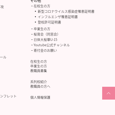
その他
在校生の方
専攻
新型コロナウイルス感染症罹患証明書
インフルエンザ罹患証明書
登校許可証明書
卒業生の方
桜育会（同窓会）
日体大桜華U-15
Youtube公式チャンネル
寄付金のお願い
ール
在校生の方
卒業生の方
教職員募集
系列校紹介
教職員の方へ
ンフレット
個人情報保護
PAGETOP