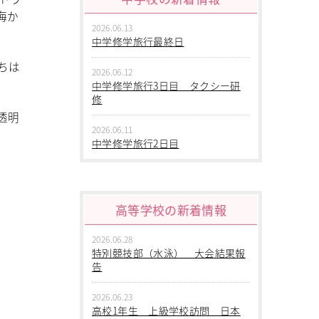
海か
2026.06.13
中学修学旅行最終日
ちは
2026.06.12
中学修学旅行3日目 タクシー研
修
透明
2026.06.11
中学修学旅行2日目
2026.06.10
中学修学旅行 1日目 沖縄平和
学習
高等学校の新着情報
2026.06.09
2026.06.28
中学２年生 校外学習
特別競技部（水泳） 大会結果報
告
2026.06.09
中学１年生 校外学習
2026.06.23
高校1年生 上級学校訪問 日本