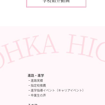
学校紹介動画
2026.05.10
「国民スポーツ大会東京都予選」
に出場しました。
2026.05.03
「THE DANCE WORLDS 2026」に
出場しました。
2026.04.27
アドバンストコース勉強合宿1日
目
進路・進学
進路実績
指定校推薦
進学指導イベント（キャリアイベント）
卒業生の声