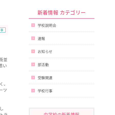
新着情報 カテゴリー
学校説明会
行事
速報
お知らせ
街並
部活動
思い
受験関連
く、
ーツ
学校行事
し
中学校の新着情報
トラ