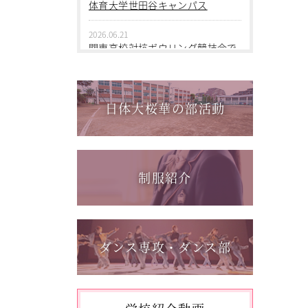
2026.06.09
体育大学世田谷キャンパス
中学１年 校外学習
2026.06.21
2026.03.05
関東高校対抗ボウリング競技会で
第三回桜華中学校あいさつ＋ひと
個人戦優勝！
言運動
2026.06.17
2025.12.15
1学年総合スポーツコース キャ
日体大桜華の部活動
第一回桜華中学校あいさつ＋ひと
ンプ実習を実施しました
言運動
2026.06.05
2025.08.22
「日本選手権水泳競技大会」に出
第55回全国中学校バスケットボー
場しました。
制服紹介
ル大会 サンアリーナせんだいin鹿
児島
2026.05.31
「59th Japan Rookies Cup 2026」
に出場しました。
ダンス専攻・ダンス部
2026.05.17
「第62回東日本選手権大会」に出
場しました。