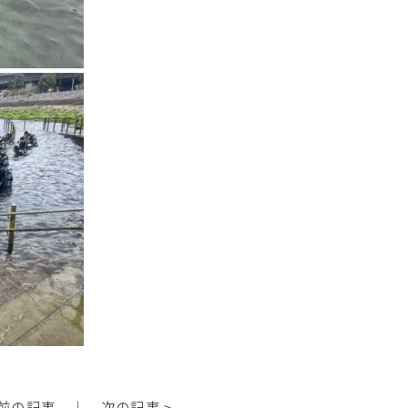
 前の記事
｜
次の記事 >