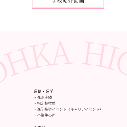
学校紹介動画
2026.05.10
「国民スポーツ大会東京都予選」
に出場しました。
2026.05.03
「THE DANCE WORLDS 2026」に
出場しました。
2026.04.27
アドバンストコース勉強合宿1日
目
進路・進学
進路実績
指定校推薦
進学指導イベント（キャリアイベント）
卒業生の声