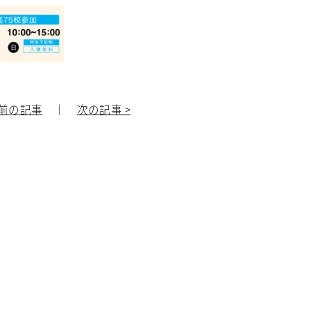
 前の記事
｜
次の記事 >