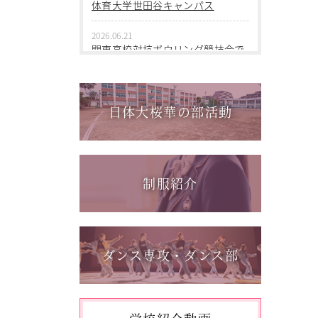
2026.06.09
体育大学世田谷キャンパス
中学１年 校外学習
2026.06.21
2026.03.05
関東高校対抗ボウリング競技会で
第三回桜華中学校あいさつ＋ひと
個人戦優勝！
言運動
2026.06.17
2025.12.15
1学年総合スポーツコース キャ
日体大桜華の部活動
第一回桜華中学校あいさつ＋ひと
ンプ実習を実施しました
言運動
2026.06.05
2025.08.22
「日本選手権水泳競技大会」に出
第55回全国中学校バスケットボー
場しました。
制服紹介
ル大会 サンアリーナせんだいin鹿
児島
2026.05.31
「59th Japan Rookies Cup 2026」
に出場しました。
ダンス専攻・ダンス部
2026.05.17
「第62回東日本選手権大会」に出
場しました。