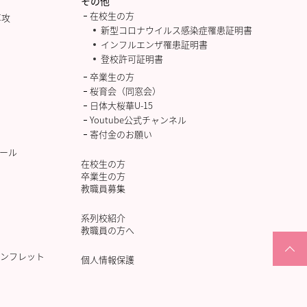
その他
在校生の方
専攻
新型コロナウイルス感染症罹患証明書
インフルエンザ罹患証明書
登校許可証明書
卒業生の方
桜育会（同窓会）
日体大桜華U-15
Youtube公式チャンネル
寄付金のお願い
ール
在校生の方
卒業生の方
教職員募集
系列校紹介
教職員の方へ
ンフレット
個人情報保護
PAGETOP