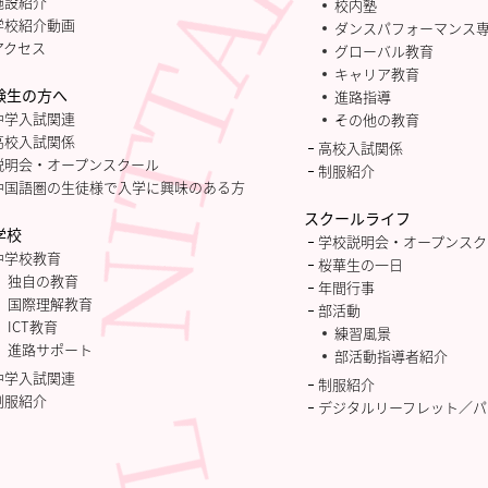
施設紹介
校内塾
学校紹介動画
ダンスパフォーマンス
アクセス
グローバル教育
キャリア教育
験生の方へ
進路指導
中学入試関連
その他の教育
高校入試関係
高校入試関係
説明会・オープンスクール
制服紹介
中国語圏の生徒様で入学に興味のある方
スクールライフ
学校
学校説明会・オープンスク
中学校教育
桜華生の一日
独自の教育
年間行事
国際理解教育
部活動
ICT教育
練習風景
進路サポート
部活動指導者紹介
中学入試関連
制服紹介
制服紹介
デジタルリーフレット／パ