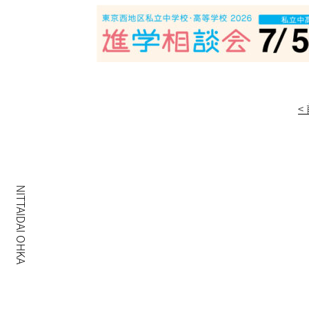
<
NITTAIDAI OHKA