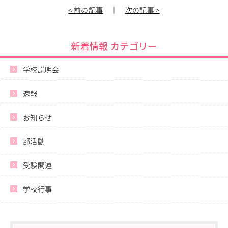
< 前の記事
｜
次の記事 >
進学指導イベント（キャリアイベント）
卒業生の声
新着情報 カテゴリー
その他
Others
在校生の方
学校説明会
新型コロナウイルス感染症罹患証明書
インフルエンザ罹患証明書
速報
登校許可証明書
卒業生の方
お知らせ
桜育会（同窓会）
日体大桜華U-15
部活動
Youtube公式チャンネル
寄付金のお願い
受験関連
在校生の方
学校行事
卒業生の方
教職員募集
系列校紹介