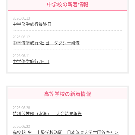
教職員の方へ
中学校の新着情報
個人情報保護
2026.06.13
中学修学旅行最終日
2026.06.12
中学修学旅行3日目 タクシー研修
2026.06.11
中学修学旅行2日目
2026.06.10
中学修学旅行 1日目 沖縄平和学習
高等学校の新着情報
2026.06.09
中学２年生 校外学習
2026.06.28
2026.06.09
特別競技部（水泳） 大会結果報告
中学１年生 校外学習
2026.06.23
2026.06.09
高校1年生 上級学校訪問 日本体育大学世田谷キャン