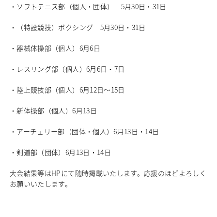
・ソフトテニス部（個人・団体） 5月30日・31日
中学校教育
独自の教育
・（特設競技）ボクシング 5月30日・31日
国際理解教育
ICT教育
・器械体操部（個人）6月6日
進路サポート
・レスリング部（個人）6月6日・7日
中学入試関連
制服紹介
・陸上競技部（個人）6月12日～15日
高等学校
Senior High School
・新体操部（個人）6月13日
コース紹介
・アーチェリー部（団体・個人）6月13日・14日
アドバンストコース
総合進学コース
・剣道部（団体）6月13日・14日
総合スポーツコース
高等学校教育
大会結果等はHPにて随時掲載いたします。応援のほどよろしく
校内塾
お願いいたします。
ダンスパフォーマンス専攻
グローバル教育
キャリア教育