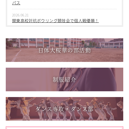
中学１年 校外学習
パス
2026.03.05
2026.06.21
第三回桜華中学校あいさつ＋ひと言運動
関東高校対抗ボウリング競技会で個人戦優勝！
2025.12.15
2026.06.17
第一回桜華中学校あいさつ＋ひと言運動
1学年総合スポーツコース キャンプ実習を実施しまし
た
日体大桜華の部活動
2025.08.22
第55回全国中学校バスケットボール大会 サンアリーナせ
2026.06.05
んだいin鹿児島
「日本選手権水泳競技大会」に出場しました。
2026.05.31
制服紹介
「59th Japan Rookies Cup 2026」に出場しました。
2026.05.17
「第62回東日本選手権大会」に出場しました。
ダンス専攻・ダンス部
2026.05.10
「国民スポーツ大会東京都予選」に出場しました。
2026.05.03