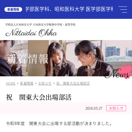
HOME
島大学 医学部医学科、昭和医科大学 医学部医学科、国際
新着情報
学校法人日本体育大学
日本体育大学桜華中学校・高等学校
学校案内
School Guide
Nittaidai Ohka
教育理念
ご挨拶
グランドデザイン
新着情報
施設紹介
学校紹介動画
News
アクセス
HOME
新着情報
お知らせ
祝 関東大会出場部活
受験生の方へ
Admission
祝 関東大会出場部活
中学入試関連
高校入試関係
2026.05.27
お知らせ
説明会・オープンスクール
中国語圏の生徒様で入学に興味のある方
令和8年度 関東大会に出場する部活動が決まりました。
中学校
Junior High School