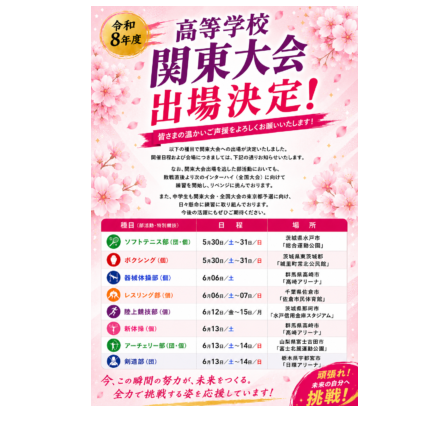
進路指導
その他の教育
高校入試関係
制服紹介
スクールライフ
School Life
学校説明会・オープンスクール
桜華生の一日
年間行事
部活動
練習風景
部活動指導者紹介
制服紹介
デジタルリーフレット／パンフレット
進路・進学
Career Guidance
進路実績
指定校推薦