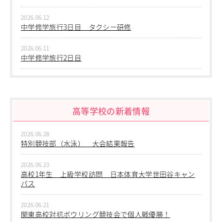
進学指導イベント（キャリアイベント）
2026.06.12
卒業生の声
中学修学旅行3日目 タクシー研修
その他
Others
2026.06.11
中学修学旅行2日目
在校生の方
新型コロナウイルス感染症罹患証明書
2026.06.10
インフルエンザ罹患証明書
中学修学旅行 1日目 沖縄平和学習
登校許可証明書
高等学校の新着情報
2026.06.09
卒業生の方
中学２年生 校外学習
桜育会（同窓会）
日体大桜華U-15
2026.06.28
2026.06.09
特別競技部（水泳） 大会結果報告
Youtube公式チャンネル
中学１年生 校外学習
寄付金のお願い
2026.06.23
2026.06.09
高校1年生 上級学校訪問 日本体育大学世田谷キャン
在校生の方
中学１年 校外学習
パス
卒業生の方
教職員募集
2026.03.05
2026.06.21
第三回桜華中学校あいさつ＋ひと言運動
関東高校対抗ボウリング競技会で個人戦優勝！
系列校紹介