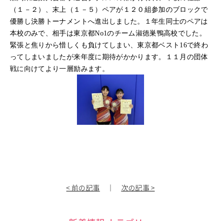
（１－２）、末上（１－５）ペアが１２０組参加のブロックで
中学校教育
優勝し決勝トーナメントへ進出しました。１年生同士のペアは
独自の教育
本校のみで、相手は東京都No1のチーム淑徳巣鴨高校でした。
国際理解教育
緊張と焦りから惜しくも負けてしまい、東京都ベスト16で終わ
ICT教育
進路サポート
ってしまいましたが来年度に期待がかかります。１１月の団体
戦に向けてより一層励みます。
中学入試関連
制服紹介
高等学校
Senior High School
コース紹介
アドバンストコース
総合進学コース
総合スポーツコース
高等学校教育
校内塾
< 前の記事
｜
次の記事 >
ダンスパフォーマンス専攻
グローバル教育
キャリア教育