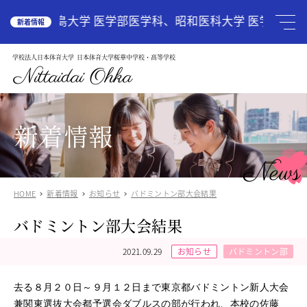
HOME
広島大学 医学部医学科、昭和医科大学 医学部医学
新着情報
学校法人日本体育大学
日本体育大学桜華中学校・高等学校
学校案内
School Guide
Nittaidai Ohka
教育理念
ご挨拶
グランドデザイン
新着情報
施設紹介
学校紹介動画
News
アクセス
HOME
新着情報
お知らせ
バドミントン部大会結果
受験生の方へ
Admission
バドミントン部大会結果
中学入試関連
高校入試関係
2021.09.29
お知らせ
バドミントン部
説明会・オープンスクール
中国語圏の生徒様で入学に興味のある方
去る８月２０日～９月１２日まで東京都バドミントン新人大会
中学校
Junior High School
兼関東選抜大会都予選会ダブルスの部が行われ、本校の佐藤