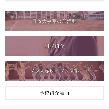
教職員の方へ
2025.12.15
2026.06.17
第一回桜華中学校あいさつ＋ひと言運動
1学年総合スポーツコース キャンプ実習を実施しまし
個人情報保護
た
日体大桜華の部活動
2025.08.22
第55回全国中学校バスケットボール大会 サンアリーナせ
2026.06.05
んだいin鹿児島
「日本選手権水泳競技大会」に出場しました。
2026.05.31
制服紹介
「59th Japan Rookies Cup 2026」に出場しました。
2026.05.17
「第62回東日本選手権大会」に出場しました。
ダンス専攻・ダンス部
2026.05.10
「国民スポーツ大会東京都予選」に出場しました。
2026.05.03
「THE DANCE WORLDS 2026」に出場しました。
学校紹介動画
2026.04.27
アドバンストコース勉強合宿1日目