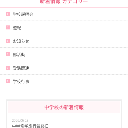
新着情報 カテゴリー
進路指導
その他の教育
学校説明会
高校入試関係
制服紹介
速報
スクールライフ
School Life
お知らせ
学校説明会・オープンスクール
部活動
桜華生の一日
年間行事
受験関連
部活動
練習風景
学校行事
部活動指導者紹介
制服紹介
デジタルリーフレット／パンフレット
中学校の新着情報
進路・進学
Career Guidance
2026.06.13
進路実績
中学修学旅行最終日
指定校推薦