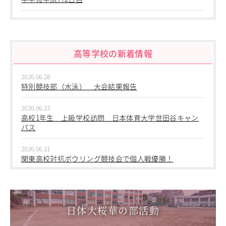
進学指導イベント（キャリアイベント）
2026.06.10
卒業生の声
中学修学旅行 1日目 沖縄平和学習
その他
Others
高等学校の新着情報
2026.06.09
中学２年生 校外学習
在校生の方
新型コロナウイルス感染症罹患証明書
2026.06.28
2026.06.09
特別競技部（水泳） 大会結果報告
インフルエンザ罹患証明書
中学１年生 校外学習
登校許可証明書
2026.06.23
卒業生の方
2026.06.09
高校1年生 上級学校訪問 日本体育大学世田谷キャン
中学１年 校外学習
桜育会（同窓会）
パス
日体大桜華U-15
2026.03.05
Youtube公式チャンネル
2026.06.21
第三回桜華中学校あいさつ＋ひと言運動
寄付金のお願い
関東高校対抗ボウリング競技会で個人戦優勝！
2025.12.15
2026.06.17
在校生の方
第一回桜華中学校あいさつ＋ひと言運動
1学年総合スポーツコース キャンプ実習を実施しまし
卒業生の方
た
教職員募集
日体大桜華の部活動
2025.08.22
第55回全国中学校バスケットボール大会 サンアリーナせ
系列校紹介
2026.06.05