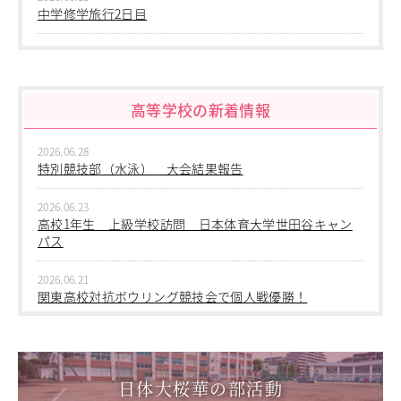
教職員の方へ
中学修学旅行2日目
個人情報保護
2026.06.10
中学修学旅行 1日目 沖縄平和学習
高等学校の新着情報
2026.06.09
中学２年生 校外学習
2026.06.28
2026.06.09
特別競技部（水泳） 大会結果報告
中学１年生 校外学習
2026.06.23
2026.06.09
高校1年生 上級学校訪問 日本体育大学世田谷キャン
中学１年 校外学習
パス
2026.03.05
2026.06.21
第三回桜華中学校あいさつ＋ひと言運動
関東高校対抗ボウリング競技会で個人戦優勝！
2025.12.15
2026.06.17
第一回桜華中学校あいさつ＋ひと言運動
1学年総合スポーツコース キャンプ実習を実施しまし
た
日体大桜華の部活動
2025.08.22