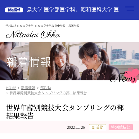
HOME
広島大学 医学部医学科、昭和医科大学 医学部医学
新着情報
学校法人日本体育大学
日本体育大学桜華中学校・高等学校
学校案内
School Guide
Nittaidai Ohka
教育理念
ご挨拶
グランドデザイン
新着情報
施設紹介
学校紹介動画
News
アクセス
HOME
新着情報
部活動
受験生の方へ
Admission
世界年齢別競技大会タンブリングの部 結果報告
中学入試関連
世界年齢別競技大会タンブリングの部
高校入試関係
結果報告
説明会・オープンスクール
中国語圏の生徒様で入学に興味のある方
2022.11.26
部活動
特別競技部
中学校
Junior High School