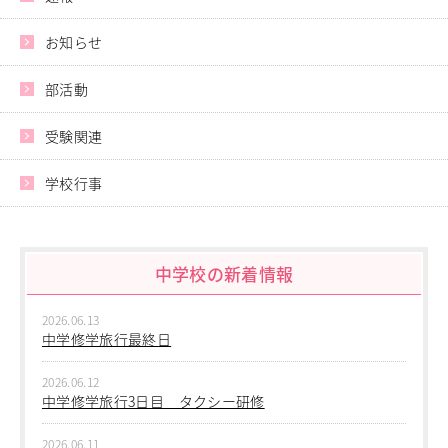
進学指導イベント（キャリアイベント）
卒業生の声
お知らせ
その他
部活動
Others
在校生の方
受験関連
新型コロナウイルス感染症罹患証明書
インフルエンザ罹患証明書
学校行事
登校許可証明書
卒業生の方
桜育会（同窓会）
日体大桜華U-15
中学校の新着情報
Youtube公式チャンネル
寄付金のお願い
2026.06.13
中学修学旅行最終日
在校生の方
卒業生の方
2026.06.12
教職員募集
中学修学旅行3日目 タクシー研修
系列校紹介
2026.06.11