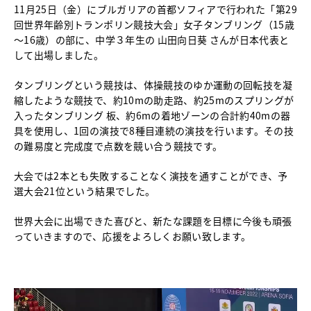
11月25日（金）にブルガリアの首都ソフィアで行われた「第29
中学校教育
回世界年齢別トランポリン競技大会」女子タンブリング（15歳
独自の教育
～16歳）の部に、中学３年生の 山田向日葵 さんが日本代表と
国際理解教育
して出場しました。
ICT教育
進路サポート
タンブリングという競技は、体操競技のゆか運動の回転技を凝
縮したような競技で、約10mの助走路、約25mのスプリングが
中学入試関連
入ったタンブリング 板、約6mの着地ゾーンの合計約40mの器
制服紹介
具を使用し、1回の演技で8種目連続の演技を行います
。その
技
の難易度と完成度で点数を競い合う競技です。
高等学校
Senior High School
大会では2本とも失敗することなく演技を通すことができ、予
コース紹介
選大会21位という結果でした。
アドバンストコース
総合進学コース
世界大会に出場できた喜びと、新たな課題を目標に今後も頑張
総合スポーツコース
っていきますので、応援をよろしくお願い致します。
高等学校教育
校内塾
ダンスパフォーマンス専攻
グローバル教育
動
キャリア教育
画