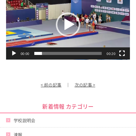
進路指導
プ
その他の教育
レ
ー
高校入試関係
ヤ
制服紹介
ー
スクールライフ
School Life
学校説明会・オープンスクール
00:00
00:20
桜華生の一日
年間行事
部活動
練習風景
< 前の記事
｜
次の記事 >
部活動指導者紹介
制服紹介
デジタルリーフレット／パンフレット
新着情報 カテゴリー
進路・進学
Career Guidance
学校説明会
進路実績
速報
指定校推薦