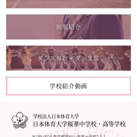
第55回全国中学校バスケットボール大会 サンアリーナせ
2026.06.05
んだいin鹿児島
「日本選手権水泳競技大会」に出場しました。
2026.05.31
制服紹介
「59th Japan Rookies Cup 2026」に出場しました。
2026.05.17
「第62回東日本選手権大会」に出場しました。
ダンス専攻・ダンス部
2026.05.10
「国民スポーツ大会東京都予選」に出場しました。
2026.05.03
「THE DANCE WORLDS 2026」に出場しました。
学校紹介動画
2026.04.27
アドバンストコース勉強合宿1日目
学校法人日本体育大学
日本体育大学桜華中学校・高等学校
〒189-0024 東京都東村山市富士見町2-5-1