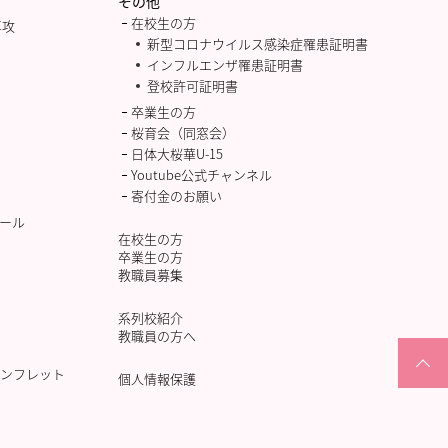
その他
在校生の方
専攻
新型コロナウイルス感染症罹患証明書
インフルエンザ罹患証明書
登校許可証明書
卒業生の方
桜育会（同窓会）
日体大桜華U-15
Youtube公式チャンネル
寄付金のお願い
ール
在校生の方
卒業生の方
教職員募集
系列校紹介
教職員の方へ
ンフレット
個人情報保護
PAGETOP