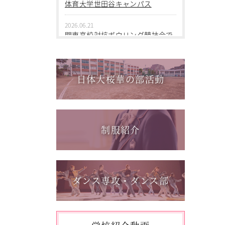
2026.06.09
体育大学世田谷キャンパス
中学１年 校外学習
2026.06.21
2026.03.05
関東高校対抗ボウリング競技会で
第三回桜華中学校あいさつ＋ひと
個人戦優勝！
言運動
2026.06.17
2025.12.15
1学年総合スポーツコース キャ
日体大桜華の部活動
第一回桜華中学校あいさつ＋ひと
ンプ実習を実施しました
言運動
2026.06.05
2025.08.22
「日本選手権水泳競技大会」に出
第55回全国中学校バスケットボー
場しました。
制服紹介
ル大会 サンアリーナせんだいin鹿
児島
2026.05.31
「59th Japan Rookies Cup 2026」
に出場しました。
ダンス専攻・ダンス部
2026.05.17
「第62回東日本選手権大会」に出
場しました。