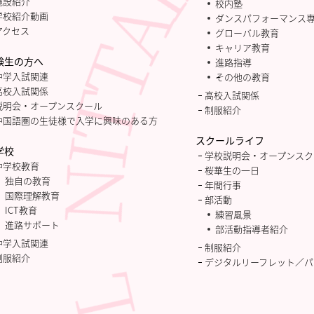
施設紹介
校内塾
学校紹介動画
ダンスパフォーマンス
アクセス
グローバル教育
キャリア教育
験生の方へ
進路指導
中学入試関連
その他の教育
高校入試関係
高校入試関係
説明会・オープンスクール
制服紹介
中国語圏の生徒様で入学に興味のある方
スクールライフ
学校
学校説明会・オープンスク
中学校教育
桜華生の一日
独自の教育
年間行事
国際理解教育
部活動
ICT教育
練習風景
進路サポート
部活動指導者紹介
中学入試関連
制服紹介
制服紹介
デジタルリーフレット／パ