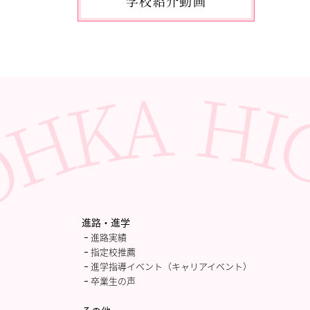
学校紹介動画
2026.05.10
「国民スポーツ大会東京都予選」
に出場しました。
2026.05.03
「THE DANCE WORLDS 2026」に
出場しました。
2026.04.27
アドバンストコース勉強合宿1日
目
進路・進学
進路実績
指定校推薦
進学指導イベント（キャリアイベント）
卒業生の声