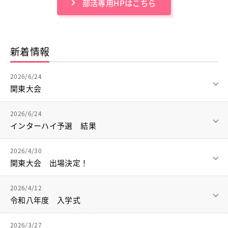
部活専用HPはこちら
進学指導イベント（キャリアイベント）
卒業生の声
その他
Others
新着情報
在校生の方
新型コロナウイルス感染症罹患証明書
2026/6/24
インフルエンザ罹患証明書
関東大会
登校許可証明書
6月12〜14日まで栃木県にて関東大会が行われました。
2026/6/24
卒業生の方
校長先生をはじめ、学校外部団体、卒業生、卒業中学校保護者
インターハイ予選 結果
桜育会（同窓会）
会など、多くの方から激励をいただきました。
日体大桜華U-15
ありがとうございました。
令和8年度インターハイ予選が行われました。
Youtube公式チャンネル
2026/4/30
結果はベスト8、敢闘賞となりました。
寄付金のお願い
関東大会 出場決定！
結果は予選リーグ敗退となりました。
初戦、勝利をあげましたが、2戦目は優勝校相手になかなか攻
卒業生や保護者が沢山応援にきてくれました。
4月29日に関東大会予選が行われました。
在校生の方
め崩すことができず試合を終えました。
2026/4/12
力になりました。ありがとうございました。
卒業生の方
令和八年度 入学式
結果は3位となり、関東大会出場が決まりました。
教職員募集
昨年出られなかった分、出場できる喜びと感謝の気持ちがいつ
1年生が入り、約3ヶ月のチームではありましたが、稽古やミー
いつも支えてくださる沢山の方々のおかげです。
入学式が行われました。
も以上にあり、気持ちも入っていました。
系列校紹介
ティングを重ねて沢山の想いを共有してきました。
2026/3/27
応援ありがとうございました。