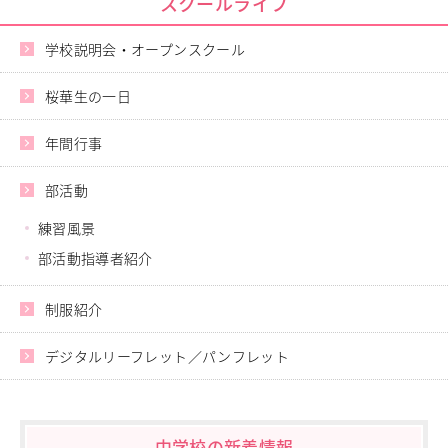
スクールライフ
今を一所懸命に、そして大きな花を咲かせましょう。
バドミントン部
創作部
硬式テニス部
美術部
今年も桜華をよろしくお願いします。
学校説明会・オープンスクール
ハンドボール部
ギター部
バレーボール部
桜華生の一日
箏曲部
ソフトボール部
華道部
サッカー部
年間行事
書道部
ソフトテニス部
吹奏楽部
部活動
レスリング部
ダンス部
練習風景
アーチェリー部
部活動指導者紹介
新体操部
器械体操部
制服紹介
特別競技部
デジタルリーフレット／パンフレット
中学校の新着情報