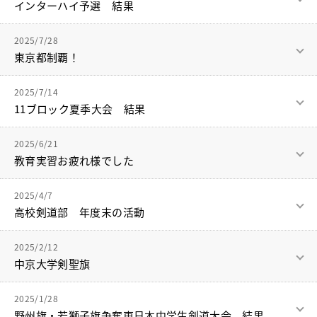
がりました。
インターハイ予選 結果
おめでとうございます！！！
支えてくれる方々への感謝の気持ちを持って、また新たな目標
今後ともよろしくお願いします。
大会に向けて作ってきたものを出せたところと、まだ課題とな
に向かって頑張ってください。
結果は予選リーグ1勝1敗で２位となり、リーグ敗退でした。
6月14日（土）、22日（日）インターハイ予選が行われまし
るものが見つかりました。
夢を諦めずに、努力を継続した結果です。
2025/7/28
た。
次の大会には克服できているよう稽古したいと思います。
夏休みにも沢山稽古に来てくれ、中学生高校生に稽古をつけて
後輩達は皆さんの想いを繋いでいきます。
東京都制覇！
いつも一緒に稽古している高校生、応援してくださった方々、
くれました。
支えてくださった保護者のおかげで全国の舞台で戦うことがで
14日（土）の個人戦では、3年下川が敢闘賞となりました。
個人戦には高3も出場しました。
7月22〜23日、令和７(2025)年度 東京都中学校総合体育大会剣
剣道だけでなく、色々なことが見本になる先輩です。
今日は先輩方も来てくれていました。
きました。
2025/7/14
３年生も毎日稽古に励み、自分の力をつけることと後輩への指
道大会 兼 東京都中学校剣道選手権大会が行われました。
追いつき追い越せるよう頑張ります。
先輩方の想いも繋がっています。
11ブロック夏季大会 結果
22日（日）の団体戦では、関東予選でシードを落としました
導をしてくれています。
また顔を見せにきてください。
激励を沢山いただき、結果で恩返ししたい！と臨んだ大会でし
が、シードを獲得し、敢闘賞となりました。
３年生には練習試合の機会も無いので、久しぶりに大会参加で
結果は団体優勝！！！！！
全国大会予選が始まりました。
たが、思うような結果が出せませんでした。
きることに感謝していました。
2025/6/21
関東・全国大会への出場が決まりました。
11ブロックの東京都大会出場をかけた予選が行われました。
インターハイ出場とはなりませんでしたが、取り組んできたこ
教育実習お疲れ様でした
初戦で負けた後、悔しい表情を見せた選手。
とに自信を持って試合で表現することができました。
大会運営、審判の先生方、ありがとうございました。
この結果が出せたのも、いつも支えてくださる先生方、保護
結果は
気持ちを切り替えて臨んだ2戦目の気持ちの入った試合。
6月２日から3週間、教育実習生として、卒業生の岡田さんが日
者、高校生、卒業生、応援してくださる方々のおかげです。
2025/4/7
団体優勝
悔しい中でも笑顔で撮った最後の写真撮影。
体桜華に来てくれました。
関東予選から悔しさを忘れずに稽古に励んだ成果です。
ありがとうございました。
高校剣道部 年度末の活動
個人優勝3年柳川、2位3年山下、3位3年北田、2年元木となりま
忘れられない瞬間です。
観ている人の心を動かす試合でした。
した。
もっとこのチームで試合がしたかったというのが正直な想いで
3週間、授業準備で忙しい中、剣道場にも来てくれました。大
高校剣道部は3月28日（金）に拓高旗、29日（土）に柴田旗に
一人ひとりが自分を信じて、取り組んできたことを表現できた
す。
2025/2/12
変お世話になりました。
5人という少ない人数で、思うような結果も出ず、沢山涙したチ
参加させて頂きました。
日でした。
東京都大会に向けて、さらに個々の力、チームワークを高めて
中京大学剣聖旗
ームでした。
決勝ではリードされ、追いつき、代表戦になりました。
いきたいと思います。
選手5人というギリギリの人数でここまで本当によく頑張って
大学でも剣道を専門で学び、技術を磨いている先輩の言葉は部
お互いに支え合い、チームのために自分にできることは何かと
新入生をチームに迎えて初めての大会でしたが、上級生がチー
代表戦前、チームの雰囲気は良く、輪になってみんなが自然と
2月9日（日）中京大学剣聖旗が行われ、中学高校で参加させて
くれました。
員の力になりました。また、心の支えにもなりました。
考え工夫し毎日稽古に取り組んでいました。
2025/1/28
ムをまとめ、試合に臨みました。
笑顔になりました。
頂きました。
チームのために強くなります！
うまくいかないことの方が多かったチームでしたが、色々な試
ありがとうございました。
野州旗・若獅子旗争奪東日本中学生剣道大会 結果
全員で想いをつないで勝てた最高の試合でした。