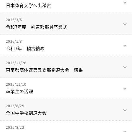
新入生、ご家族の皆さま、
教職員の方へ
結果は悔しいですが、1日を通して磨いてきた技が出せてお
日本体育大学へ出稽古
ご入学おめでとうございます。
この舞台で次は優勝する気持ちを持って、また稽古に励みま
り、成長を感じることができました。
選手は楽しもう！と毎試合、声をかけ合いながら試合に臨んで
個人情報保護
桜華を選んでいただきありがとうございます。
す。
3月26日に日本体育大学剣道部の稽古に参加させていただきま
いました。
2026/3/5
大会運営、審判の先生方ありがとうございました。
した。
3年生にとっては最後の都大会となりました。
試合に臨むいい顔つきも、悔し涙も見れました。
令和7年度 剣道部部員卒業式
剣道部も沢山の仲間を迎えることができました。
卒業生の励ましに支えてもらいながら、苦しい時期にも諦めな
人数が多くなれば、想いの力もさらに大きく強くなります。
大学生の稽古に取り組む姿勢、稽古や試合での構え、攻め、攻
いで努力を継続してきたからこそ、このチームが生まれ、イン
3月3日（火）令和7年度卒業式
新チームとなってから日も浅いので、もっと色々なことを共有
目標達成に向けて心一つに全員で取り組んでいきたいと思いま
2026/1/8
撃力に圧倒されながらも、普段学校で取り組んでいることを表
ターハイを目指し、本氣で試合に臨むことができました。
し、チームとして強くなっていきたいと思います。
す。
令和7年 稽古納め
現しようと一所懸命な姿が見えました。
1年生とこの想いを繋いでいきたいと思います。
剣道部からは高校生2名、中学生3名が卒業しました。
沢山の感動をありがとう。
おめでとうございます！
大会運営、審判の先生方ありがとうございました。
令和7年の稽古納めを行いました。
今後とも応援よろしくお願いします。
この経験を学校での稽古に活かしていきたいと思います。
2025/11/26
卒業生、保護者の方々に道場に来ていただき、稽古や激励の言
大会運営、審判の先生方、ありがとうございました。
東京都高体連第五支部剣道大会 結果
卒業生保護者の皆様、
葉をいただきました。
卒業生も3名おり、しっかりと稽古に取り組んでいました。久し
これまで桜華剣道部の活動にご理解ご協力いただき、ありがと
11月16日（日）東京都高体連第五支部大会が行われました。
ぶりに会えて、嬉しかったです。
うございました。
2025/11/10
冬休みにも卒業生が稽古をつけてくれました。
これからもよろしくお願いします。
卒業生の活躍
感謝です！
結果は
先輩達の背中を忘れずに、春からの大会に向けて頑張っていき
女子個人（二段の部）優勝！
たいと思います。
11月8、9日に全日本女子学生剣道優勝大会が行われ、
卒業生の皆さん、
今年も、桜華剣道部の活動にご理解ご協力ご支援いただきあり
2025/8/25
女子団体（三人制） 準優勝
日本体育大学が８年ぶり3回目の優勝となりました。
桜華剣道部で、色々なことを経験し、
がとうございました。
全国中学校剣道大会
となりました。
日本体育大学剣道部の先生方、先輩方ありがとうございまし
昨年度卒業した大越心先輩（桜華中→桜華高卒）が選手として
仲間を想い続け、自分と向き合い、苦しく困難なことも乗り越
支えてくださる方、いつも応援してくれる方への感謝の気持ち
た。
活躍し、中学からの目標であった団体日本一を達成しました。
えました。
8月23日（土）宮崎県都城市に於いて、全国中学校剣道大会が
を忘れずに来年も活動していきます。
団体は1、２年で出場し、ほとんどの試合を大将に繋ぎ勝ち上
2025/8/22
皆さんはまた一つ、人として強くなれたと思います。
行われました。