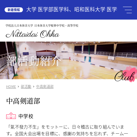
HOME
広島大学 医学部医学科、昭和医科大学 医学部医学科
新着情報
学校法人日本体育大学
日本体育大学桜華中学校・高等学校
学校案内
School Guide
Nittaidai Ohka
教育理念
ご挨拶
グランドデザイン
部活動紹介
施設紹介
学校紹介動画
Club
アクセス
HOME
部活動
中高剣道部
受験生の方へ
Admission
中高剣道部
中学入試関連
高校入試関係
説明会・オープンスクール
中学校
中国語圏の生徒様で入学に興味のある方
「氣不發力不生」をモットーに、日々稽古に取り組んでいま
す。全国大会出場を目標に、感謝の気持ちを忘れず、チーム一
中学校
Junior High School