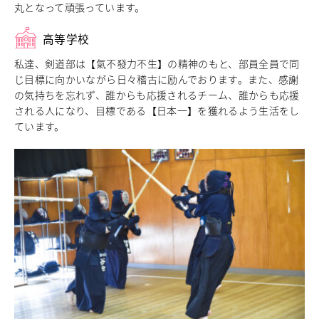
丸となって頑張っています。
中学校教育
独自の教育
高等学校
国際理解教育
私達、剣道部は【氣不發力不生】の精神のもと、部員全員で同
ICT教育
じ目標に向かいながら日々稽古に励んでおります。また、感謝
進路サポート
の気持ちを忘れず、誰からも応援されるチーム、誰からも応援
中学入試関連
される人になり、目標である【日本一】を獲れるよう生活をし
制服紹介
ています。
高等学校
Senior High School
コース紹介
アドバンストコース
総合進学コース
総合スポーツコース
高等学校教育
校内塾
ダンスパフォーマンス専攻
グローバル教育
キャリア教育