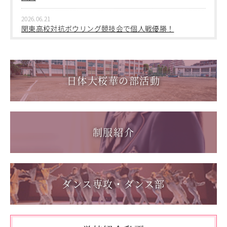
2026.03.05
2026.06.21
第三回桜華中学校あいさつ＋ひと言運動
関東高校対抗ボウリング競技会で個人戦優勝！
2025.12.15
2026.06.17
第一回桜華中学校あいさつ＋ひと言運動
1学年総合スポーツコース キャンプ実習を実施しまし
た
日体大桜華の部活動
2025.08.22
第55回全国中学校バスケットボール大会 サンアリーナせ
2026.06.05
んだいin鹿児島
「日本選手権水泳競技大会」に出場しました。
2026.05.31
制服紹介
「59th Japan Rookies Cup 2026」に出場しました。
2026.05.17
「第62回東日本選手権大会」に出場しました。
ダンス専攻・ダンス部
2026.05.10
「国民スポーツ大会東京都予選」に出場しました。
2026.05.03
「THE DANCE WORLDS 2026」に出場しました。