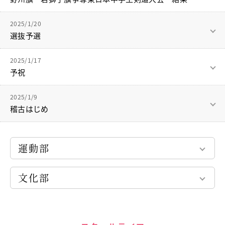
練を乗り越えて、一人ひとりが自分にできることを精一杯やり
当日、会場には沢山の卒業生、保護者が足を運んでくださり、
春休み中の稽古の成果が出せている部分も多くあり、自信をつ
結果は
役員をしてくれた高校生ありがとう！
きってくれました。
1月25日、26日に栃木県で行われた、野州旗・若獅子旗争奪東
今後の活躍を期待しています！
応援していただけるチームになりました。
けることができました。
関東・全国大会で、また嬉し涙を流せるよう稽古に励みます。
2025/1/20
中学、準優勝。
大会運営・審判の先生方ありがとうございました。
日本中学生剣道大会と錬成会に参加させていただきました。
選抜予選
高校は2回戦敗退となりました。
この日を迎えるまで積み重ねてきた努力、大会を通じて感じた
応援ありがとうございました。
春・夏の大会に向けて、さらにチーム力を上げていきます。
大会運営・審判の先生方、ありがとうございました。
想いをまた次に活かしていきたいと思います。
結果はベスト８。
1月18日（土）東京都選抜予選が行われました。
高校剣道部も今後ともよろしくお願いします！
この悔しさを忘れずに稽古に励み、次の大会では変化を表現で
2025/1/17
大会運営、審判の先生方ありがとうございました。
きるようにします。
大会運営・審判の先生方ありがとうございました。
予祝
変化を見せられるよう稽古に励みたいと思います。
結果はベスト8。
大会運営・審判の先生方ありがとうございました。
試合に臨む姿勢からもう一度見直し、取り組んでいきます！
優勝チームに負けました。
剣道部では大事な試合の前には予祝を行っています。
大会運営、審判の先生方ありがとうございました。
充実した時間と新たな目標をくれた選手、ありがとう！
2025/1/9
大会運営、審判の先生方ありがとうございました。
稽古はじめ
勝ちたい、負けられない、それぞれの気持ちが感じられる試合
未来の姿を先に喜び、祝ってしまうことで
でした。
その現実を引き寄せることができる！という日本古来の風習で
2025年、最初の稽古を行いました。
しっかり打たれましたが、自分に負けず、作ってきたものを出
す。
すという気持ちを持ち続け試合ができました。
運動部
1人ずつ今年の目標を宣言しました。
気持ちを切り替え、また次の目標に向けて稽古に励みます。
昨日はだんご、本日は飲み物で乾杯しました！
中学バスケットボール部
夢は大きく！！
大会まで3年生が毎日サポートしてくれ、大会当日も支えてく
文化部
高校バスケットボール部
心一つに戦います。
自分がイメージできることは、自分の努力次第で実現できるも
れ、とても心強かったです。感謝です。
中高陸上競技部
のです。
インターアクトクラブ（ボランティア部）
中高剣道部
茶道部
大会運営、保護者の皆様、早朝よりありがとうございました。
念ずれば花ひらく
弓道部
クッキング部