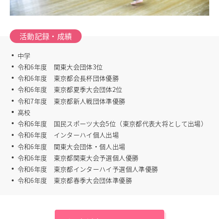
進路指導
その他の教育
高校入試関係
活動記録・成績
制服紹介
中学
スクールライフ
令和6年度 関東大会団体3位
School Life
令和6年度 東京都会長杯団体優勝
学校説明会・オープンスクール
令和6年度 東京都夏季大会団体2位
桜華生の一日
令和7年度 東京都新人戦団体準優勝
年間行事
高校
部活動
令和6年度 国民スポーツ大会5位（東京都代表大将として出場）
練習風景
令和6年度 インターハイ個人出場
部活動指導者紹介
令和6年度 関東大会団体・個人出場
制服紹介
令和6年度 東京都関東大会予選個人優勝
デジタルリーフレット／パンフレット
令和6年度 東京都インターハイ予選個人準優勝
令和6年度 東京都春季大会団体準優勝
進路・進学
Career Guidance
進路実績
指定校推薦