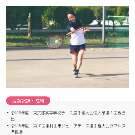
中学校教育
独自の教育
国際理解教育
ICT教育
進路サポート
中学入試関連
制服紹介
高等学校
Senior High School
コース紹介
アドバンストコース
総合進学コース
総合スポーツコース
活動記録・成績
高等学校教育
令和6年度 東京都高等学校テニス選手権大会個人予選４回戦進
校内塾
出
ダンスパフォーマンス専攻
令和6年度 第10回東村山市ジュニアテニス選手権大会ダブルス
グローバル教育
準優勝
キャリア教育