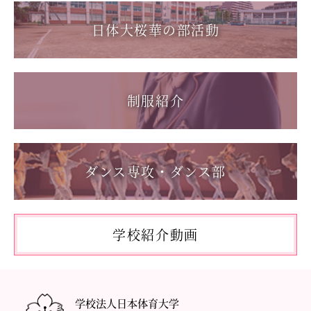
1学年総合スポーツコース キャンプ実習を実施しまし
た
日体大桜華の部活動
2025.08.22
第55回全国中学校バスケットボール大会 サンアリーナせ
2026.06.05
んだいin鹿児島
「日本選手権水泳競技大会」に出場しました。
2026.05.31
制服紹介
「59th Japan Rookies Cup 2026」に出場しました。
2026.05.17
「第62回東日本選手権大会」に出場しました。
ダンス専攻・ダンス部
2026.05.10
「国民スポーツ大会東京都予選」に出場しました。
2026.05.03
「THE DANCE WORLDS 2026」に出場しました。
学校紹介動画
2026.04.27
アドバンストコース勉強合宿1日目
学校法人日本体育大学