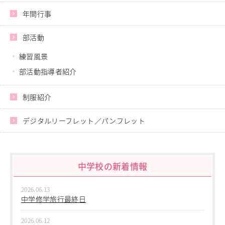
華道部
進学指導イベント（キャリアイベント）
サッカー部
年間行事
書道部
卒業生の声
ソフトテニス部
吹奏楽部
部活動
レスリング部
その他
Others
ダンス部
練習風景
在校生の方
アーチェリー部
部活動指導者紹介
新型コロナウイルス感染症罹患証明書
新体操部
インフルエンザ罹患証明書
器械体操部
制服紹介
登校許可証明書
特別競技部
卒業生の方
デジタルリーフレット／パンフレット
桜育会（同窓会）
日体大桜華U-15
Youtube公式チャンネル
寄付金のお願い
中学校の新着情報
在校生の方
2026.06.13
卒業生の方
中学修学旅行最終日
教職員募集
系列校紹介
2026.06.12