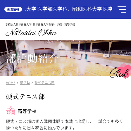
HOME
広島大学 医学部医学科、昭和医科大学 医学部医学科
新着情報
学校法人日本体育大学
日本体育大学桜華中学校・高等学校
学校案内
School Guide
Nittaidai Ohka
教育理念
ご挨拶
グランドデザイン
部活動紹介
施設紹介
学校紹介動画
Club
アクセス
HOME
部活動
硬式テニス部
受験生の方へ
Admission
硬式テニス部
中学入試関連
高校入試関係
説明会・オープンスクール
高等学校
中国語圏の生徒様で入学に興味のある方
硬式テニス部は個人戦団体戦で本戦に出場し、一試合でも多く
勝つために日々練習に励んでいます。
中学校
Junior High School