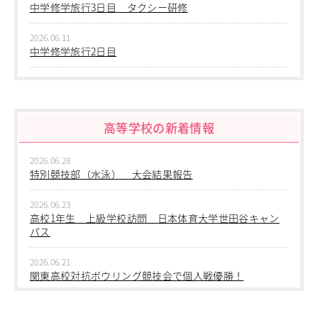
教職員の方へ
中学修学旅行3日目 タクシー研修
個人情報保護
2026.06.11
中学修学旅行2日目
2026.06.10
中学修学旅行 1日目 沖縄平和学習
高等学校の新着情報
2026.06.09
中学２年生 校外学習
2026.06.28
2026.06.09
特別競技部（水泳） 大会結果報告
中学１年生 校外学習
2026.06.23
2026.06.09
高校1年生 上級学校訪問 日本体育大学世田谷キャン
中学１年 校外学習
パス
2026.03.05
2026.06.21
第三回桜華中学校あいさつ＋ひと言運動
関東高校対抗ボウリング競技会で個人戦優勝！
2025.12.15
2026.06.17
第一回桜華中学校あいさつ＋ひと言運動