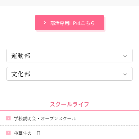
進路指導
その他の教育
高校入試関係
部活専用HPはこちら
制服紹介
スクールライフ
School Life
学校説明会・オープンスクール
運動部
桜華生の一日
中学バスケットボール部
年間行事
文化部
高校バスケットボール部
部活動
練習風景
中高陸上競技部
インターアクトクラブ（ボランティア部）
部活動指導者紹介
中高剣道部
茶道部
制服紹介
弓道部
クッキング部
スクールライフ
デジタルリーフレット／パンフレット
バドミントン部
創作部
硬式テニス部
美術部
学校説明会・オープンスクール
進路・進学
Career Guidance
ハンドボール部
ギター部
バレーボール部
進路実績
桜華生の一日
箏曲部
指定校推薦
ソフトボール部