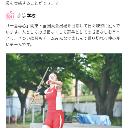
長を実感することができます。
中学校教育
独自の教育
高等学校
国際理解教育
「一意専心」関東・全国大会出場を目指して日々練習に励んで
ICT教育
います。人としての成長なくして選手としての成長なしを基本
進路サポート
とし、きつい練習もチームみんなで楽しんで乗り切れる仲の良
中学入試関連
いチームです。
制服紹介
高等学校
Senior High School
コース紹介
アドバンストコース
総合進学コース
総合スポーツコース
高等学校教育
校内塾
ダンスパフォーマンス専攻
グローバル教育
キャリア教育