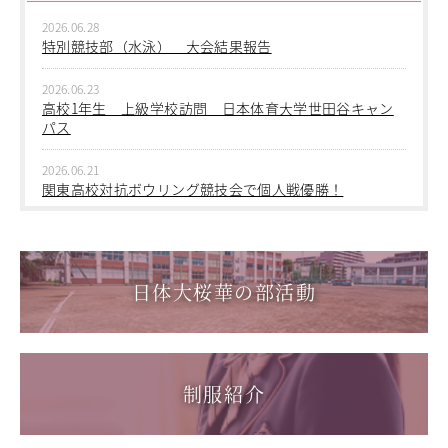
2026.06.28
2026.06.09
特別競技部（水泳） 大会結果報告
中学１年生 校外学習
2026.06.23
2026.06.09
高校1年生 上級学校訪問 日本体育大学世田谷キャン
中学１年 校外学習
パス
2026.03.05
2026.06.21
第三回桜華中学校あいさつ＋ひと言運動
関東高校対抗ボウリング競技会で個人戦優勝！
2025.12.15
2026.06.17
第一回桜華中学校あいさつ＋ひと言運動
1学年総合スポーツコース キャンプ実習を実施しまし
た
日体大桜華の部活動
2025.08.22
第55回全国中学校バスケットボール大会 サンアリーナせ
2026.06.05
んだいin鹿児島
「日本選手権水泳競技大会」に出場しました。
2026.05.31
制服紹介
「59th Japan Rookies Cup 2026」に出場しました。
2026.05.17