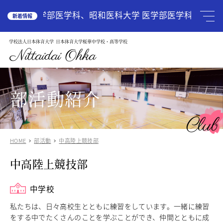
HOME
島大学 医学部医学科、昭和医科大学 医学部医学科、国際医
新着情報
学校法人日本体育大学
日本体育大学桜華中学校・高等学校
学校案内
School Guide
Nittaidai Ohka
教育理念
ご挨拶
グランドデザイン
部活動紹介
施設紹介
学校紹介動画
Club
アクセス
HOME
部活動
中高陸上競技部
受験生の方へ
Admission
中高陸上競技部
中学入試関連
高校入試関係
説明会・オープンスクール
中学校
中国語圏の生徒様で入学に興味のある方
私たちは、日々高校生とともに練習をしています。一緒に練習
をする中でたくさんのことを学ぶことができ、仲間とともに成
中学校
Junior High School