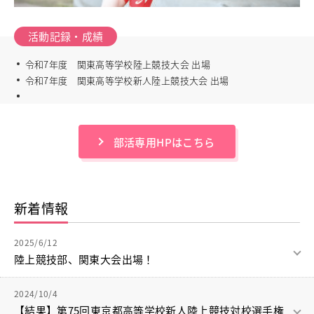
進路指導
その他の教育
活動記録・成績
高校入試関係
制服紹介
令和7年度 関東高等学校陸上競技大会 出場
令和7年度 関東高等学校新人陸上競技大会 出場
スクールライフ
School Life
学校説明会・オープンスクール
桜華生の一日
部活専用HPはこちら
年間行事
部活動
練習風景
部活動指導者紹介
新着情報
制服紹介
デジタルリーフレット／パンフレット
2025/6/12
陸上競技部、関東大会出場！
進路・進学
Career Guidance
陸上競技部は関東大会出場のため、今日から栃木県カンセキス
2024/10/4
進路実績
タジアムに来ています。この大会で6位以上に入賞すると7月に
【結果】第75回東京都高等学校新人陸上競技対校選手権
指定校推薦