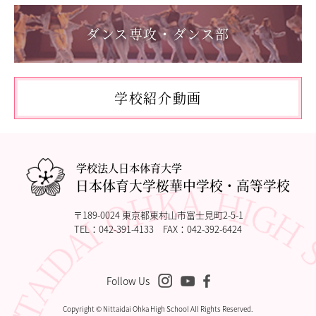
「第62回東日本選手権大会」に出場しました。
ダンス専攻・ダンス部
2026.05.10
「国民スポーツ大会東京都予選」に出場しました。
2026.05.03
「THE DANCE WORLDS 2026」に出場しました。
学校紹介動画
2026.04.27
アドバンストコース勉強合宿1日目
学校法人日本体育大学
日本体育大学桜華中学校・高等学校
〒189-0024 東京都東村山市富士見町2-5-1
TEL：
042-391-4133
FAX：042-392-6424
Follow Us
Copyright © Nittaidai Ohka High School All Rights Reserved.