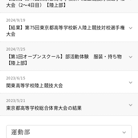
広島で行われるインターハイへの出場権を獲得することができ
大会（2～4日目）【陸上部】
進学指導イベント（キャリアイベント）
ます。
卒業生の声
砲丸投 4位
2024/9/19
頑張ってきますので、みなさん応援お願いします。
円盤投 3位，4位
その他
【結果】第75回東京都高等学校新人陸上競技対校選手権
Others
大会
この結果，円盤投において栃木県で行われる関東大会への出場
在校生の方
が決まりました！
ハンマー投 3位
新型コロナウイルス感染症罹患証明書
2024/7/25
インフルエンザ罹患証明書
【第1回オープンスクール】部活動体験 服装・持ち物
この結果、10月19日・10月20日に栃木県で実施される関東大会
登校許可証明書
【陸上部】
への出場が決まりました。
卒業生の方
①服装
桜育会（同窓会）
2023/6/15
練習着、シューズ（あればスパイク）
日体大桜華U-15
関東高等学校陸上競技大会
②持ち物
Youtube公式チャンネル
タオル、飲み物、着替え、帽子など
寄付金のお願い
明日から19日(月)まで山梨県JITリサイクルインクスタジアムで
2023/5/21
行われている関東高等学校陸上競技大会に参加しています。
東京都高等学校総合体育大会の結果
在校生の方
インターハイ出場目指して頑張りますので応援よろしくお願い
卒業生の方
5/5・5/13・5/14・5/20・5/21に大井陸上競技場（5/5，ハンマ
教職員募集
します！
ー投のみ），駒沢陸上競技場で行われた東京都高校総体の結果
運動部
についてお知らせです。
系列校紹介