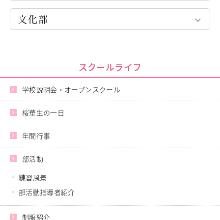
教職員の方へ
中学バスケットボール部
・やり投 4位
文化部
高校バスケットボール部
個人情報保護
・砲丸投 6位
中高陸上競技部
・円盤投 8位
インターアクトクラブ（ボランティア部）
中高剣道部
茶道部
以上，やり投と砲丸投の2名が関東大会への出場が決まりまし
弓道部
クッキング部
スクールライフ
た！
バドミントン部
創作部
ほかの出場選手も関東大会への出場は叶いませんでしたが，自
硬式テニス部
美術部
分の実力を発揮して精一杯頑張っていました。
学校説明会・オープンスクール
ハンドボール部
まだまだ大会は続きますので，引き続き応援よろしくお願いい
ギター部
バレーボール部
たします！
桜華生の一日
箏曲部
ソフトボール部
華道部
サッカー部
年間行事
書道部
ソフトテニス部
吹奏楽部
部活動
レスリング部
ダンス部
練習風景
アーチェリー部
部活動指導者紹介
新体操部
器械体操部
制服紹介