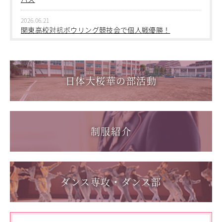
教職員の方へ
2026.03.05
2026.06.21
個人情報保護
第三回桜華中学校あいさつ＋ひと言運動
関東高校対抗ボウリング競技会で個人戦優勝！
2025.12.15
2026.06.17
第一回桜華中学校あいさつ＋ひと言運動
1学年総合スポーツコース キャンプ実習を実施しまし
た
日体大桜華の部活動
2025.08.22
第55回全国中学校バスケットボール大会 サンアリーナせ
2026.06.05
んだいin鹿児島
「日本選手権水泳競技大会」に出場しました。
2026.05.31
制服紹介
「59th Japan Rookies Cup 2026」に出場しました。
2026.05.17
「第62回東日本選手権大会」に出場しました。
ダンス専攻・ダンス部
2026.05.10
「国民スポーツ大会東京都予選」に出場しました。
2026.05.03