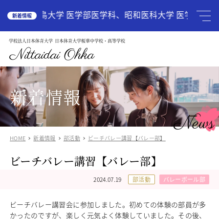
HOME
広島大学 医学部医学科、昭和医科大学 医学部医学
新着情報
学校法人日本体育大学
日本体育大学桜華中学校・高等学校
学校案内
School Guide
Nittaidai Ohka
教育理念
ご挨拶
グランドデザイン
新着情報
施設紹介
学校紹介動画
News
アクセス
HOME
新着情報
部活動
ビーチバレー講習【バレー部】
受験生の方へ
Admission
ビーチバレー講習【バレー部】
中学入試関連
高校入試関係
2024.07.19
部活動
バレーボール部
説明会・オープンスクール
中国語圏の生徒様で入学に興味のある方
ビーチバレー講習会に参加しました。初めての体験の部員が多
中学校
かったのですが、楽しく元気よく体験していました。その後、
Junior High School