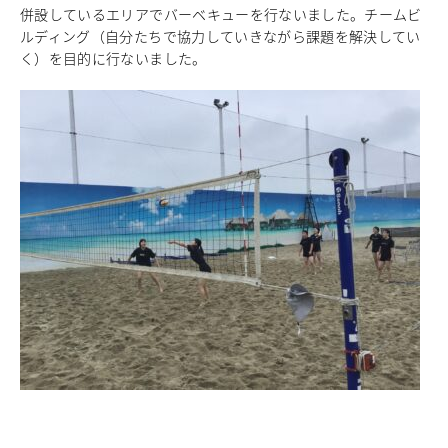
併設しているエリアでバーベキューを行ないました。チームビ
中学校教育
ルディング（自分たちで協力していきながら課題を解決してい
独自の教育
く）を目的に行ないました。
国際理解教育
ICT教育
進路サポート
中学入試関連
制服紹介
高等学校
Senior High School
コース紹介
アドバンストコース
総合進学コース
総合スポーツコース
高等学校教育
校内塾
ダンスパフォーマンス専攻
グローバル教育
キャリア教育