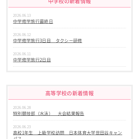
中学校の新着情報
進学指導イベント（キャリアイベント）
卒業生の声
2026.06.13
中学修学旅行最終日
その他
Others
2026.06.12
在校生の方
中学修学旅行3日目 タクシー研修
新型コロナウイルス感染症罹患証明書
インフルエンザ罹患証明書
2026.06.11
中学修学旅行2日目
登校許可証明書
卒業生の方
2026.06.10
桜育会（同窓会）
中学修学旅行 1日目 沖縄平和学習
日体大桜華U-15
Youtube公式チャンネル
高等学校の新着情報
2026.06.09
寄付金のお願い
中学２年生 校外学習
2026.06.28
在校生の方
2026.06.09
特別競技部（水泳） 大会結果報告
中学１年生 校外学習
卒業生の方
教職員募集
2026.06.23
2026.06.09
高校1年生 上級学校訪問 日本体育大学世田谷キャン
系列校紹介
中学１年 校外学習
パス