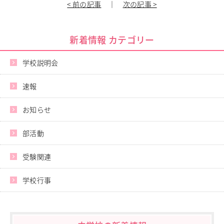
< 前の記事
｜
次の記事 >
進路指導
その他の教育
高校入試関係
新着情報 カテゴリー
制服紹介
学校説明会
スクールライフ
School Life
速報
学校説明会・オープンスクール
桜華生の一日
お知らせ
年間行事
部活動
練習風景
部活動
部活動指導者紹介
受験関連
制服紹介
デジタルリーフレット／パンフレット
学校行事
進路・進学
Career Guidance
進路実績
指定校推薦