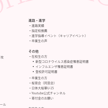
進路・進学
進路実績
指定校推薦
進学指導イベント（キャリアイベント）
卒業生の声
その他
在校生の方
専攻
新型コロナウイルス感染症罹患証明書
インフルエンザ罹患証明書
登校許可証明書
卒業生の方
桜育会（同窓会）
日体大桜華U-15
Youtube公式チャンネル
寄付金のお願い
ール