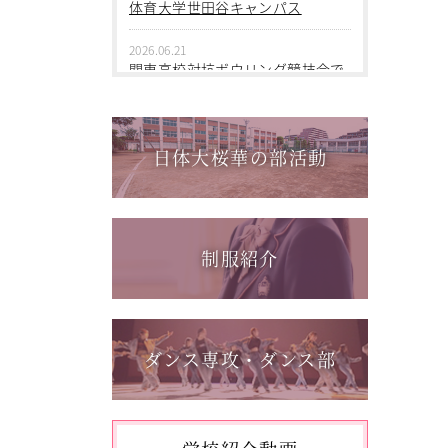
2026.06.09
体育大学世田谷キャンパス
中学１年 校外学習
2026.06.21
2026.03.05
関東高校対抗ボウリング競技会で
第三回桜華中学校あいさつ＋ひと
個人戦優勝！
言運動
2026.06.17
2025.12.15
1学年総合スポーツコース キャ
日体大桜華の部活動
第一回桜華中学校あいさつ＋ひと
ンプ実習を実施しました
言運動
2026.06.05
2025.08.22
「日本選手権水泳競技大会」に出
第55回全国中学校バスケットボー
場しました。
制服紹介
ル大会 サンアリーナせんだいin鹿
児島
2026.05.31
「59th Japan Rookies Cup 2026」
に出場しました。
ダンス専攻・ダンス部
2026.05.17
「第62回東日本選手権大会」に出
場しました。