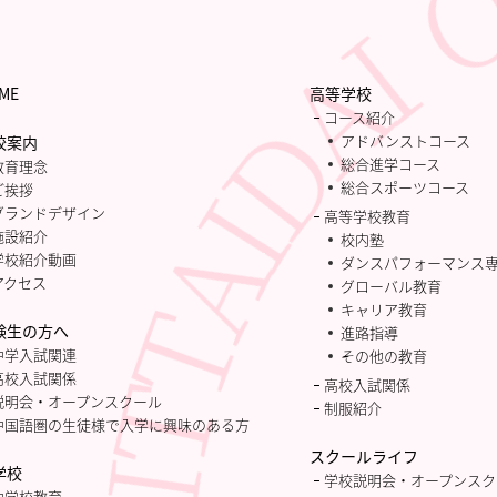
ME
高等学校
コース紹介
アドバンストコース
校案内
総合進学コース
教育理念
総合スポーツコース
ご挨拶
グランドデザイン
高等学校教育
施設紹介
校内塾
学校紹介動画
ダンスパフォーマンス
アクセス
グローバル教育
キャリア教育
験生の方へ
進路指導
中学入試関連
その他の教育
高校入試関係
高校入試関係
説明会・オープンスクール
制服紹介
中国語圏の生徒様で入学に興味のある方
スクールライフ
学校
学校説明会・オープンスク
中学校教育