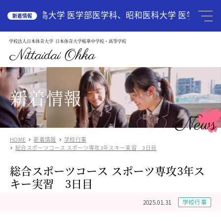
HOME
広島大学 医学部医学科、昭和医科大学 医学部医学科
新着情報
学校法人日本体育大学
日本体育大学桜華中学校・高等学校
学校案内
School Guide
Nittaidai Ohka
教育理念
ご挨拶
グランドデザイン
新着情報
施設紹介
学校紹介動画
News
アクセス
HOME
新着情報
学校行事
受験生の方へ
Admission
総合スポーツコース スポーツ専攻3年スキー実習 3日目
中学入試関連
総合スポーツコース スポーツ専攻3年ス
高校入試関係
キー実習 3日目
説明会・オープンスクール
中国語圏の生徒様で入学に興味のある方
2025.01.31
学校行事
中学校
Junior High School