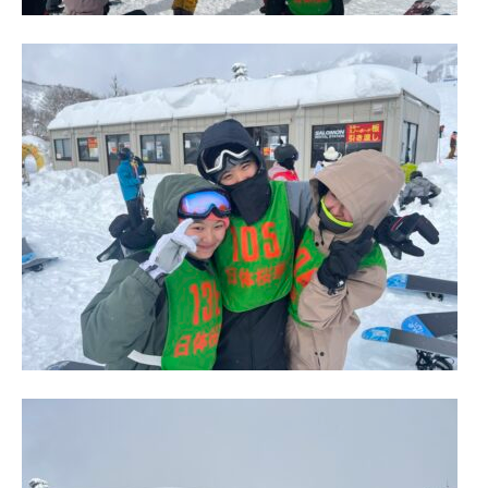
進学指導イベント（キャリアイベント）
卒業生の声
その他
Others
在校生の方
新型コロナウイルス感染症罹患証明書
インフルエンザ罹患証明書
登校許可証明書
卒業生の方
桜育会（同窓会）
日体大桜華U-15
Youtube公式チャンネル
寄付金のお願い
在校生の方
卒業生の方
教職員募集
系列校紹介