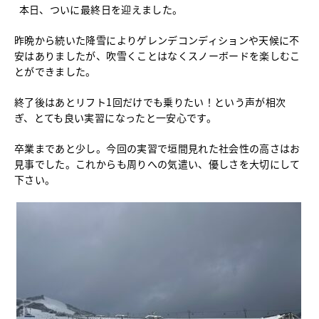
本日、ついに最終日を迎えました。
中学校教育
独自の教育
昨晩から続いた降雪によりゲレンデコンディションや天候に不
国際理解教育
安はありましたが、吹雪くことはなくスノーボードを楽しむこ
ICT教育
とができました。
進路サポート
終了後はあとリフト1回だけでも乗りたい！という声が相次
中学入試関連
ぎ、とても良い実習になったと一安心です。
制服紹介
卒業まであと少し。今回の実習で垣間見れた社会性の高さはお
高等学校
Senior High School
見事でした。これからも周りへの気遣い、優しさを大切にして
下さい。
コース紹介
アドバンストコース
総合進学コース
総合スポーツコース
高等学校教育
校内塾
ダンスパフォーマンス専攻
グローバル教育
キャリア教育