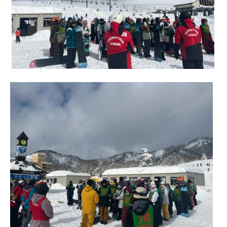
進路指導
その他の教育
高校入試関係
制服紹介
スクールライフ
School Life
学校説明会・オープンスクール
桜華生の一日
年間行事
部活動
練習風景
部活動指導者紹介
制服紹介
デジタルリーフレット／パンフレット
進路・進学
Career Guidance
進路実績
指定校推薦