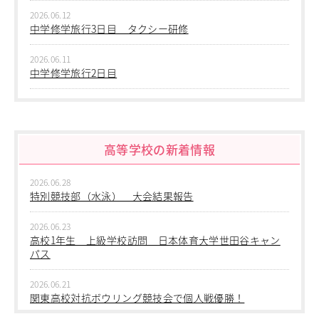
2026.06.12
中学修学旅行3日目 タクシー研修
2026.06.11
中学修学旅行2日目
2026.06.10
中学修学旅行 1日目 沖縄平和学習
高等学校の新着情報
2026.06.09
中学２年生 校外学習
2026.06.28
2026.06.09
特別競技部（水泳） 大会結果報告
中学１年生 校外学習
2026.06.23
2026.06.09
高校1年生 上級学校訪問 日本体育大学世田谷キャン
中学１年 校外学習
パス
2026.03.05
2026.06.21
第三回桜華中学校あいさつ＋ひと言運動
関東高校対抗ボウリング競技会で個人戦優勝！