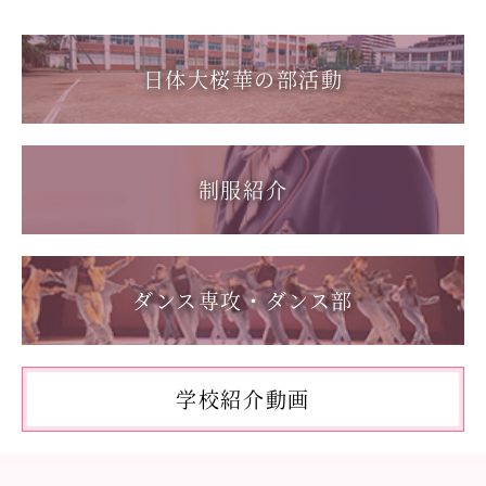
2025.12.15
2026.06.17
第一回桜華中学校あいさつ＋ひと言運動
1学年総合スポーツコース キャンプ実習を実施しまし
た
日体大桜華の部活動
2025.08.22
第55回全国中学校バスケットボール大会 サンアリーナせ
2026.06.05
んだいin鹿児島
「日本選手権水泳競技大会」に出場しました。
2026.05.31
制服紹介
「59th Japan Rookies Cup 2026」に出場しました。
2026.05.17
「第62回東日本選手権大会」に出場しました。
ダンス専攻・ダンス部
2026.05.10
「国民スポーツ大会東京都予選」に出場しました。
2026.05.03
「THE DANCE WORLDS 2026」に出場しました。
学校紹介動画
2026.04.27
アドバンストコース勉強合宿1日目