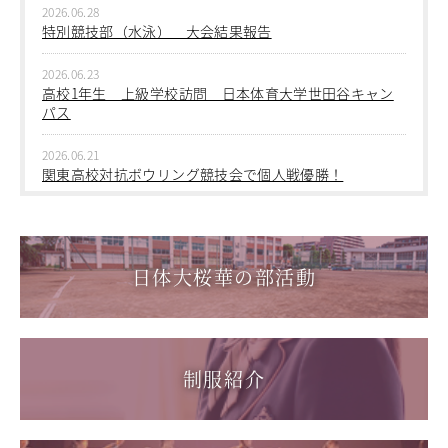
2026.06.28
2026.06.09
特別競技部（水泳） 大会結果報告
中学１年生 校外学習
2026.06.23
2026.06.09
高校1年生 上級学校訪問 日本体育大学世田谷キャン
中学１年 校外学習
パス
2026.03.05
2026.06.21
第三回桜華中学校あいさつ＋ひと言運動
関東高校対抗ボウリング競技会で個人戦優勝！
2025.12.15
2026.06.17
第一回桜華中学校あいさつ＋ひと言運動
1学年総合スポーツコース キャンプ実習を実施しまし
た
日体大桜華の部活動
2025.08.22
第55回全国中学校バスケットボール大会 サンアリーナせ
2026.06.05
んだいin鹿児島
「日本選手権水泳競技大会」に出場しました。
2026.05.31
制服紹介
「59th Japan Rookies Cup 2026」に出場しました。
2026.05.17
「第62回東日本選手権大会」に出場しました。