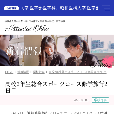
HOME
広島大学 医学部医学科、昭和医科大学 医学部医学科、
新着情報
学校法人日本体育大学
日本体育大学桜華中学校・高等学校
学校案内
School Guide
Nittaidai Ohka
教育理念
ご挨拶
グランドデザイン
新着情報
施設紹介
学校紹介動画
News
アクセス
HOME
新着情報
学校行事
高校2年生総合スポーツコース修学旅行2日目
受験生の方へ
Admission
高校2年生総合スポーツコース修学旅行2
中学入試関連
高校入試関係
日目
説明会・オープンスクール
中国語圏の生徒様で入学に興味のある方
2025.03.05
学校行事
中学校
Junior High School
３月５日。沖縄修学旅行２日目です。
この日は３クラスが別