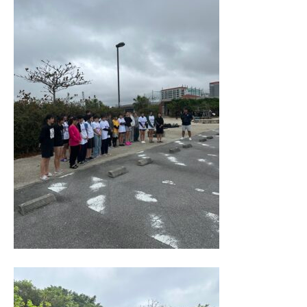
進学指導イベント（キャリアイベント）
卒業生の声
その他
Others
在校生の方
新型コロナウイルス感染症罹患証明書
インフルエンザ罹患証明書
登校許可証明書
卒業生の方
桜育会（同窓会）
日体大桜華U-15
Youtube公式チャンネル
寄付金のお願い
在校生の方
卒業生の方
教職員募集
系列校紹介