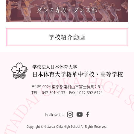
ダンス専攻・ダンス部
2026.05.10
「国民スポーツ大会東京都予選」に出場しました。
2026.05.03
「THE DANCE WORLDS 2026」に出場しました。
学校紹介動画
2026.04.27
アドバンストコース勉強合宿1日目
学校法人日本体育大学
日本体育大学桜華中学校・高等学校
〒189-0024 東京都東村山市富士見町2-5-1
TEL：
042-391-4133
FAX：042-392-6424
Follow Us
Copyright © Nittaidai Ohka High School All Rights Reserved.