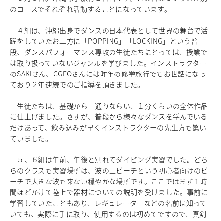
のコースでそれぞれ活動することになってい
ます。
中学校教育
独自の教育
４組は、
沖縄出身でダンスの日本代表として世界の舞台で活
国際理解教育
躍をしていたお
二方に「POPPING」「LOCKING」という普
ICT教育
段、
ダンスパフォーマンス専攻の生徒たちにとっては、
授業で
進路サポート
は取り扱っていないジャンルを学びました。
インストラクター
中学入試関連
のSAKIさん、
CGEOさんには昨年の修学旅行でもお世話になっ
制服紹介
ており２年連続
でのご指導を頂きました。
生徒たちは、基礎から一通りならい、
１分くらいの全体作品
高等学校
Senior High School
に仕上げました。さすが、
普段から様々なダンスを学んでいる
コース紹介
だけあって、
飲み込みが早くインストラクターの先生方も驚い
アドバンストコース
ていました。
総合進学コース
総合スポーツコース
５、６組は午前、午後と別れてダイビング実習でした。
どち
らのクラスも実習場所は、
波の上ビーチという初心者向けのビ
高等学校教育
ーチで大きな波も来ない穏やか
な場所です。
ここではまず１時
校内塾
間ほどかけて陸上で器材についての説明を受けま
した。事前に
ダンスパフォーマンス専攻
学習していたこともあり、
レギュレーターなどの名前は知って
グローバル教育
いても、実際に手に取り、
使用するのは初めてですので、
真剣
キャリア教育