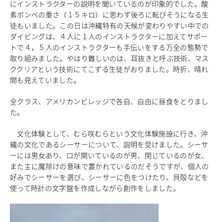
にインストラクターの説明を聞いているのが印象的でした。
酸
進路指導
素ボンベの重さ（１５キロ）
に思わず後ろに転びそうになる生
その他の教育
徒もいました。
この日は沖縄特有の天候が変わりやすい中での
高校入試関係
ダイビングは、
４人に１人のインストラクターに加えてサポー
制服紹介
トで４，
５人のインストラクターも手伝いをする万全の態勢で
取り組みまし
た。やはり難しいのは、耳抜きと呼ぶ技術、
マス
スクールライフ
ククリアという技術にてこずる生徒がおりました。時折、
晴れ
School Life
間も見えていました。
学校説明会・オープンスクール
桜華生の一日
全クラス、アメリカンビレッジで各自、自由に昼食をとりまし
年間行事
た。
部活動
練習風景
文化体験として、むら咲むらという文化体験施設に行き、
沖
部活動指導者紹介
縄の文化であるシーサーについて、説明を受けました。
シーサ
ーには男女あり、口が開いているのが男、
閉じているのが女、
制服紹介
また主に魔除けの意味で置かれているのだそうですが、
個人の
デジタルリーフレット／パンフレット
好みでシーサーを選び、シーサーに色をつけたり、
貝殻などを
使って時計の文字盤を作成しながら創作をしました。
進路・進学
Career Guidance
進路実績
指定校推薦