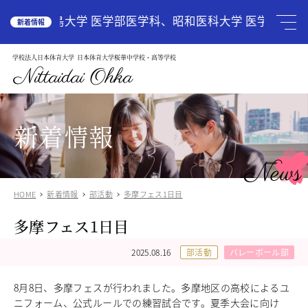
HOME
広島大学 医学部医学科、昭和医科大学 医学部医学
新着情報
学校法人日本体育大学
日本体育大学桜華中学校・高等学校
学校案内
School Guide
Nittaidai Ohka
教育理念
ご挨拶
グランドデザイン
新着情報
施設紹介
学校紹介動画
News
アクセス
HOME
新着情報
部活動
多摩フェス1日目
受験生の方へ
Admission
多摩フェス1日目
中学入試関連
高校入試関係
2025.08.16
部活動
バレーボール部
説明会・オープンスクール
中国語圏の生徒様で入学に興味のある方
8月8日、多摩フェスが行われました。多摩地区の高校によるユ
中学校
ニフォーム、公式ルールでの練習試合です。夏季大会に向け
Junior High School