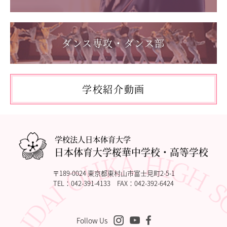
教職員の方へ
2026.05.17
「第62回東日本選手権大会」に出場しました。
個人情報保護
ダンス専攻・ダンス部
2026.05.10
「国民スポーツ大会東京都予選」に出場しました。
2026.05.03
「THE DANCE WORLDS 2026」に出場しました。
学校紹介動画
2026.04.27
アドバンストコース勉強合宿1日目
学校法人日本体育大学
日本体育大学桜華中学校・高等学校
〒189-0024 東京都東村山市富士見町2-5-1
TEL：
042-391-4133
FAX：042-392-6424
Follow Us