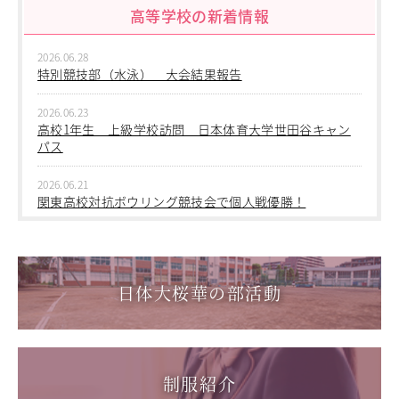
高等学校の新着情報
2026.06.09
進学指導イベント（キャリアイベント）
中学２年生 校外学習
卒業生の声
2026.06.28
2026.06.09
特別競技部（水泳） 大会結果報告
その他
Others
中学１年生 校外学習
2026.06.23
在校生の方
2026.06.09
高校1年生 上級学校訪問 日本体育大学世田谷キャン
新型コロナウイルス感染症罹患証明書
中学１年 校外学習
パス
インフルエンザ罹患証明書
登校許可証明書
2026.03.05
2026.06.21
第三回桜華中学校あいさつ＋ひと言運動
卒業生の方
関東高校対抗ボウリング競技会で個人戦優勝！
桜育会（同窓会）
2025.12.15
日体大桜華U-15
2026.06.17
第一回桜華中学校あいさつ＋ひと言運動
1学年総合スポーツコース キャンプ実習を実施しまし
Youtube公式チャンネル
た
寄付金のお願い
日体大桜華の部活動
2025.08.22
第55回全国中学校バスケットボール大会 サンアリーナせ
2026.06.05
在校生の方
んだいin鹿児島
「日本選手権水泳競技大会」に出場しました。
卒業生の方
教職員募集
2026.05.31
制服紹介
「59th Japan Rookies Cup 2026」に出場しました。
系列校紹介