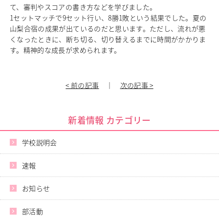
て、審判やスコアの書き方などを学びました。
中学校教育
1セットマッチで9セット行い、8勝1敗という結果でした。夏の
独自の教育
山梨合宿の成果が出ているのだと思います。ただし、流れが悪
国際理解教育
くなったときに、断ち切る、切り替えるまでに時間がかかりま
ICT教育
す。精神的な成長が求められます。
進路サポート
中学入試関連
制服紹介
< 前の記事
｜
次の記事 >
高等学校
Senior High School
新着情報 カテゴリー
コース紹介
アドバンストコース
学校説明会
総合進学コース
総合スポーツコース
速報
高等学校教育
校内塾
お知らせ
ダンスパフォーマンス専攻
グローバル教育
部活動
キャリア教育