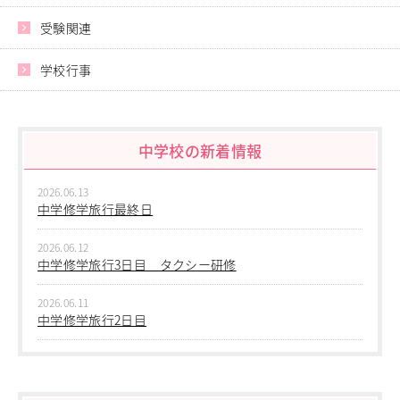
進路指導
受験関連
その他の教育
高校入試関係
学校行事
制服紹介
スクールライフ
School Life
中学校の新着情報
学校説明会・オープンスクール
桜華生の一日
2026.06.13
年間行事
中学修学旅行最終日
部活動
練習風景
2026.06.12
部活動指導者紹介
中学修学旅行3日目 タクシー研修
制服紹介
デジタルリーフレット／パンフレット
2026.06.11
中学修学旅行2日目
進路・進学
Career Guidance
2026.06.10
中学修学旅行 1日目 沖縄平和学習
進路実績
指定校推薦