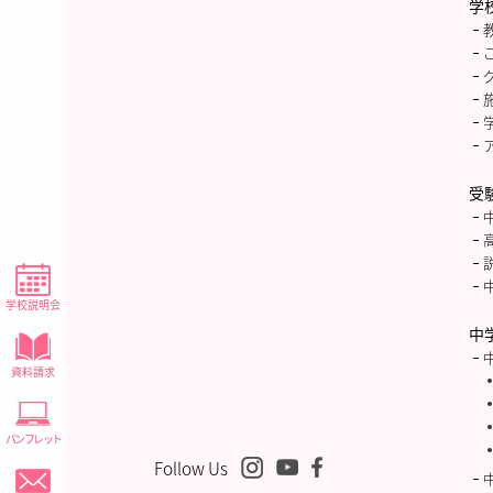
学
受
学校説明会
中
資料請求
パンフレット
Follow Us