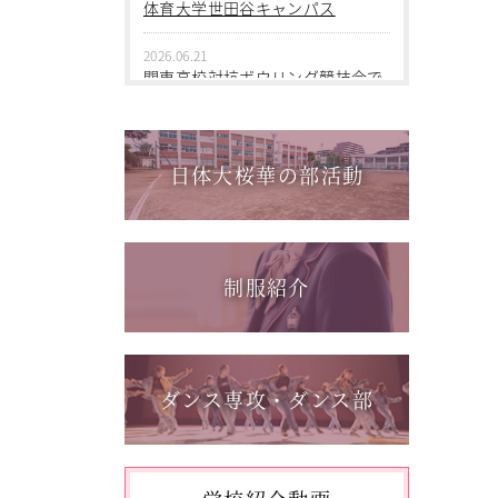
2026.06.09
体育大学世田谷キャンパス
中学１年 校外学習
2026.06.21
2026.03.05
関東高校対抗ボウリング競技会で
第三回桜華中学校あいさつ＋ひと
個人戦優勝！
言運動
2026.06.17
2025.12.15
1学年総合スポーツコース キャ
日体大桜華の部活動
第一回桜華中学校あいさつ＋ひと
ンプ実習を実施しました
言運動
2026.06.05
2025.08.22
「日本選手権水泳競技大会」に出
第55回全国中学校バスケットボー
場しました。
制服紹介
ル大会 サンアリーナせんだいin鹿
児島
2026.05.31
「59th Japan Rookies Cup 2026」
に出場しました。
ダンス専攻・ダンス部
2026.05.17
「第62回東日本選手権大会」に出
場しました。