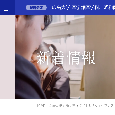
広島大学 医学部医学科、昭和
新着情報
新着情報
HOME
新着情報
部活動
第８回U18女子セブン