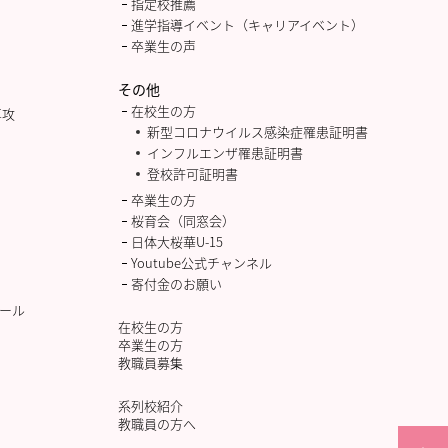
指定校推薦
進学指導イベント（キャリアイベント）
卒業生の声
その他
在校生の方
専攻
新型コロナウイルス感染症罹患証明書
インフルエンザ罹患証明書
登校許可証明書
卒業生の方
桜育会（同窓会）
日体大桜華U-15
Youtube公式チャンネル
寄付金のお願い
ール
在校生の方
卒業生の方
教職員募集
系列校紹介
教職員の方へ