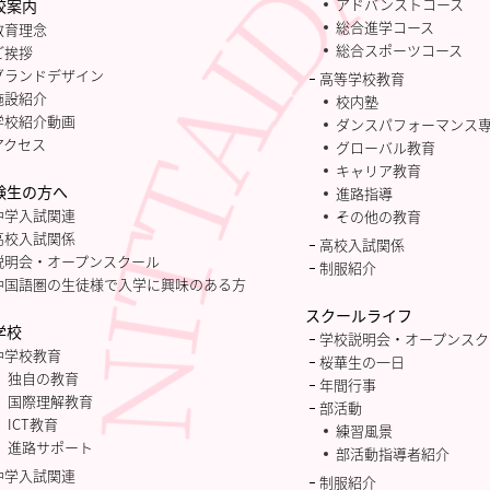
アドバンストコース
校案内
総合進学コース
教育理念
総合スポーツコース
ご挨拶
グランドデザイン
高等学校教育
施設紹介
校内塾
学校紹介動画
ダンスパフォーマンス
アクセス
グローバル教育
キャリア教育
験生の方へ
進路指導
中学入試関連
その他の教育
高校入試関係
高校入試関係
説明会・オープンスクール
制服紹介
中国語圏の生徒様で入学に興味のある方
スクールライフ
学校
学校説明会・オープンスク
中学校教育
桜華生の一日
独自の教育
年間行事
国際理解教育
部活動
ICT教育
練習風景
進路サポート
部活動指導者紹介
中学入試関連
制服紹介