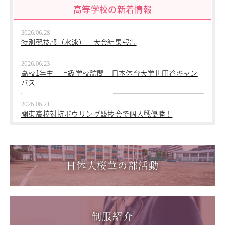
高等学校の新着情報
2026.06.09
進学指導イベント（キャリアイベント）
中学２年生 校外学習
卒業生の声
2026.06.28
2026.06.09
特別競技部（水泳） 大会結果報告
その他
Others
中学１年生 校外学習
2026.06.23
在校生の方
2026.06.09
高校1年生 上級学校訪問 日本体育大学世田谷キャン
新型コロナウイルス感染症罹患証明書
中学１年 校外学習
パス
インフルエンザ罹患証明書
登校許可証明書
2026.03.05
2026.06.21
第三回桜華中学校あいさつ＋ひと言運動
卒業生の方
関東高校対抗ボウリング競技会で個人戦優勝！
桜育会（同窓会）
2025.12.15
日体大桜華U-15
2026.06.17
第一回桜華中学校あいさつ＋ひと言運動
1学年総合スポーツコース キャンプ実習を実施しまし
Youtube公式チャンネル
た
寄付金のお願い
日体大桜華の部活動
2025.08.22
第55回全国中学校バスケットボール大会 サンアリーナせ
2026.06.05
在校生の方
んだいin鹿児島
「日本選手権水泳競技大会」に出場しました。
卒業生の方
教職員募集
2026.05.31
制服紹介
「59th Japan Rookies Cup 2026」に出場しました。
系列校紹介