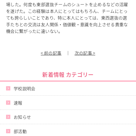
場した。何度も東部選抜チームのシュートを止めるなどの活躍
中学校教育
を遂げた。この経験は本人にとってはもちろん、チームにとっ
独自の教育
ても誇らしいことであり、特に本人にとっては、東西選抜の選
国際理解教育
手たちとの交流は友人関係・価値観・意識を向上させる貴重な
ICT教育
機会に繋がったに違いない。
進路サポート
中学入試関連
制服紹介
< 前の記事
｜
次の記事 >
高等学校
Senior High School
新着情報 カテゴリー
コース紹介
アドバンストコース
学校説明会
総合進学コース
総合スポーツコース
速報
高等学校教育
校内塾
お知らせ
ダンスパフォーマンス専攻
グローバル教育
部活動
キャリア教育