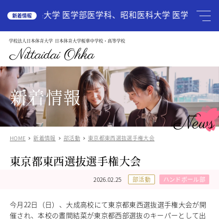
HOME
広島大学 医学部医学科、昭和医科大学 医学部医学
新着情報
学校法人日本体育大学
日本体育大学桜華中学校・高等学校
学校案内
School Guide
Nittaidai Ohka
教育理念
ご挨拶
グランドデザイン
新着情報
施設紹介
学校紹介動画
News
アクセス
HOME
新着情報
部活動
東京都東西選抜選手権大会
受験生の方へ
Admission
東京都東西選抜選手権大会
中学入試関連
高校入試関係
2026.02.25
部活動
ハンドボール部
説明会・オープンスクール
中国語圏の生徒様で入学に興味のある方
今月22日（日）、大成高校にて東京都東西選抜選手権大会が開
中学校
催され、本校の晝間結菜が東京都西部選抜のキーパーとして出
Junior High School