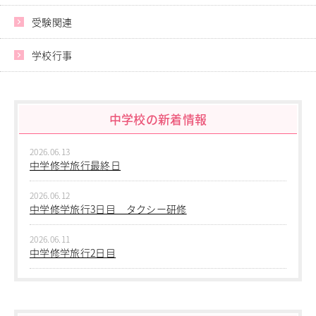
進路指導
受験関連
その他の教育
高校入試関係
学校行事
制服紹介
スクールライフ
School Life
中学校の新着情報
学校説明会・オープンスクール
桜華生の一日
2026.06.13
年間行事
中学修学旅行最終日
部活動
練習風景
2026.06.12
部活動指導者紹介
中学修学旅行3日目 タクシー研修
制服紹介
デジタルリーフレット／パンフレット
2026.06.11
中学修学旅行2日目
進路・進学
Career Guidance
2026.06.10
中学修学旅行 1日目 沖縄平和学習
進路実績
指定校推薦