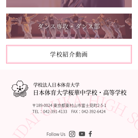
教職員の方へ
2026.05.17
「第62回東日本選手権大会」に出場しました。
個人情報保護
ダンス専攻・ダンス部
2026.05.10
「国民スポーツ大会東京都予選」に出場しました。
2026.05.03
「THE DANCE WORLDS 2026」に出場しました。
学校紹介動画
2026.04.27
アドバンストコース勉強合宿1日目
学校法人日本体育大学
日本体育大学桜華中学校・高等学校
〒189-0024 東京都東村山市富士見町2-5-1
TEL：
042-391-4133
FAX：042-392-6424
Follow Us