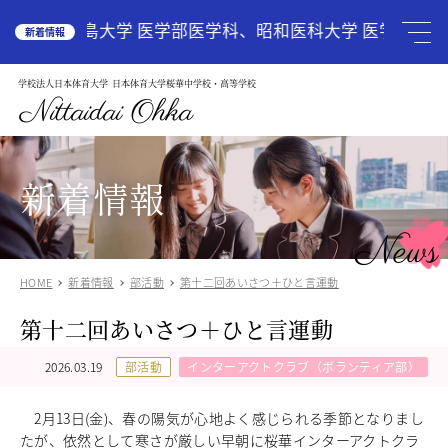
HOME
広島大学 医学部医学科、昭和医科大学 医学部医学
新着情報
学校法人日本体育大学
日本体育大学桜華中学校・高等学校
学校案内
School Guide
Nittaidai Ohka
教育理念
ご挨拶
グランドデザイン
新着情報
施設紹介
学校紹介動画
News
アクセス
HOME
新着情報
部活動
第十二回あいさつ＋ひと言運動
受験生の方へ
Admission
第十二回あいさつ＋ひと言運動
中学入試関連
高校入試関係
2026.03.19
部活動
インターアクトクラブ（ボランティア部）
説明会・オープンスクール
中国語圏の生徒様で入学に興味のある方
2月13日(金)、春の陽気が心地よく感じられる季節となりまし
中学校
たが、依然として寒さが厳しい早朝に桜華インターアクトクラ
Junior High School