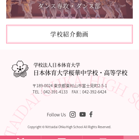
教職員の方へ
ダンス専攻・ダンス部
2026.05.10
「国民スポーツ大会東京都予選」に出場しました。
個人情報保護
2026.05.03
「THE DANCE WORLDS 2026」に出場しました。
学校紹介動画
2026.04.27
アドバンストコース勉強合宿1日目
学校法人日本体育大学
日本体育大学桜華中学校・高等学校
〒189-0024 東京都東村山市富士見町2-5-1
TEL：
042-391-4133
FAX：042-392-6424
Follow Us
Copyright © Nittaidai Ohka High School All Rights Reserved.