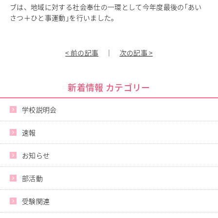
ブは、地域に対する社会奉仕の一環として今年度最後の｢あい
中学校教育
さつ＋ひと事運動｣を行いました。
独自の教育
国際理解教育
ICT教育
< 前の記事
｜
次の記事 >
進路サポート
中学入試関連
制服紹介
新着情報 カテゴリー
高等学校
Senior High School
学校説明会
コース紹介
速報
アドバンストコース
総合進学コース
お知らせ
総合スポーツコース
高等学校教育
部活動
校内塾
ダンスパフォーマンス専攻
受験関連
グローバル教育
キャリア教育