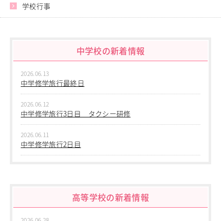
学校行事
進路指導
その他の教育
高校入試関係
制服紹介
中学校の新着情報
スクールライフ
School Life
2026.06.13
中学修学旅行最終日
学校説明会・オープンスクール
桜華生の一日
2026.06.12
年間行事
中学修学旅行3日目 タクシー研修
部活動
練習風景
2026.06.11
部活動指導者紹介
中学修学旅行2日目
制服紹介
2026.06.10
デジタルリーフレット／パンフレット
中学修学旅行 1日目 沖縄平和学習
進路・進学
Career Guidance
高等学校の新着情報
2026.06.09
中学２年生 校外学習
進路実績
指定校推薦
2026.06.28