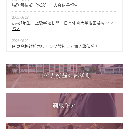
2026.06.09
特別競技部（水泳） 大会結果報告
進学指導イベント（キャリアイベント）
中学１年生 校外学習
卒業生の声
2026.06.23
2026.06.09
高校1年生 上級学校訪問 日本体育大学世田谷キャン
その他
中学１年 校外学習
Others
パス
在校生の方
2026.03.05
2026.06.21
新型コロナウイルス感染症罹患証明書
第三回桜華中学校あいさつ＋ひと言運動
関東高校対抗ボウリング競技会で個人戦優勝！
インフルエンザ罹患証明書
登校許可証明書
2025.12.15
2026.06.17
第一回桜華中学校あいさつ＋ひと言運動
1学年総合スポーツコース キャンプ実習を実施しまし
卒業生の方
た
桜育会（同窓会）
日体大桜華の部活動
2025.08.22
日体大桜華U-15
第55回全国中学校バスケットボール大会 サンアリーナせ
2026.06.05
Youtube公式チャンネル
んだいin鹿児島
「日本選手権水泳競技大会」に出場しました。
寄付金のお願い
2026.05.31
在校生の方
制服紹介
「59th Japan Rookies Cup 2026」に出場しました。
卒業生の方
教職員募集
2026.05.17
「第62回東日本選手権大会」に出場しました。
系列校紹介