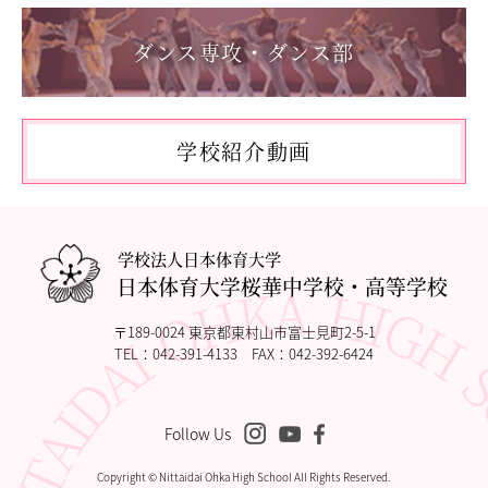
「第62回東日本選手権大会」に出場しました。
ダンス専攻・ダンス部
2026.05.10
「国民スポーツ大会東京都予選」に出場しました。
2026.05.03
「THE DANCE WORLDS 2026」に出場しました。
学校紹介動画
2026.04.27
アドバンストコース勉強合宿1日目
学校法人日本体育大学
日本体育大学桜華中学校・高等学校
〒189-0024 東京都東村山市富士見町2-5-1
TEL：
042-391-4133
FAX：042-392-6424
Follow Us
Copyright © Nittaidai Ohka High School All Rights Reserved.