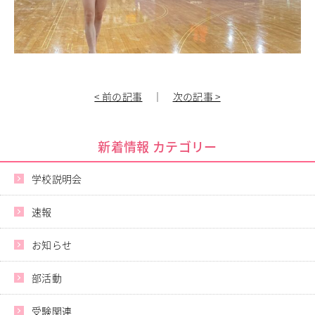
進路指導
その他の教育
高校入試関係
制服紹介
スクールライフ
< 前の記事
｜
次の記事 >
School Life
学校説明会・オープンスクール
桜華生の一日
新着情報 カテゴリー
年間行事
部活動
学校説明会
練習風景
部活動指導者紹介
速報
制服紹介
デジタルリーフレット／パンフレット
お知らせ
進路・進学
Career Guidance
部活動
進路実績
受験関連
指定校推薦