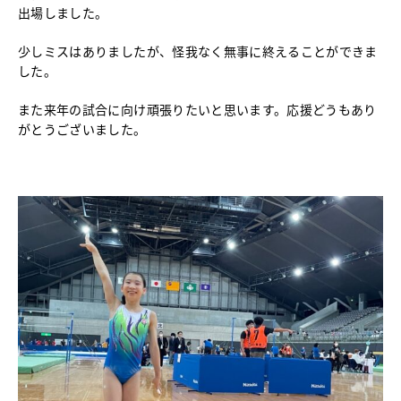
出場しました。
中学校教育
独自の教育
少しミスはありましたが、怪我なく無事に終えることができま
国際理解教育
した。
ICT教育
進路サポート
また来年の試合に向け頑張りたいと思います。応援どうもあり
がとうございました。
中学入試関連
制服紹介
高等学校
Senior High School
コース紹介
アドバンストコース
総合進学コース
総合スポーツコース
高等学校教育
校内塾
ダンスパフォーマンス専攻
グローバル教育
キャリア教育