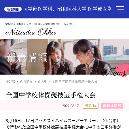
HOME
広島大学 医学部医学科、昭和医科大学 医学部医学科、国際
新着情報
学校法人日本体育大学
日本体育大学桜華中学校・高等学校
学校案内
School Guide
Nittaidai Ohka
教育理念
ご挨拶
グランドデザイン
新着情報
施設紹介
学校紹介動画
News
アクセス
HOME
新着情報
部活動
全国中学校体操競技選手権大会
受験生の方へ
Admission
全国中学校体操競技選手権大会
中学入試関連
高校入試関係
2022.08.17
部活動
器械体操部
説明会・オープンスクール
中国語圏の生徒様で入学に興味のある方
8月16日、17日にセキスイハイムスーパーアリーナ（仙台市）
中学校
で行われた全国中学校体操競技選手権大会に中２の三宅洋香が
Junior High School