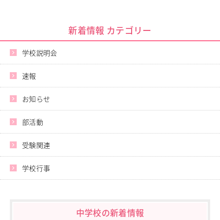
教職員の方へ
個人情報保護
新着情報 カテゴリー
学校説明会
速報
お知らせ
部活動
受験関連
学校行事
中学校の新着情報