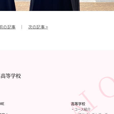
 前の記事
｜
次の記事 >
・高等学校
ME
高等学校
コース紹介