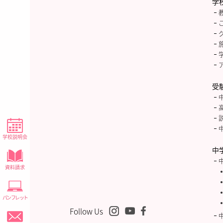
学
受
学校説明会
中
資料請求
パンフレット
Follow Us