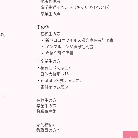
指定校推薦
進学指導イベント（キャリアイベント）
卒業生の声
その他
在校生の方
専攻
新型コロナウイルス感染症罹患証明書
インフルエンザ罹患証明書
登校許可証明書
卒業生の方
桜育会（同窓会）
日体大桜華U-15
Youtube公式チャンネル
寄付金のお願い
ール
在校生の方
卒業生の方
教職員募集
系列校紹介
教職員の方へ