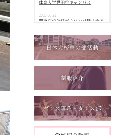
2026.06.09
体育大学世田谷キャンパス
中学１年 校外学習
2026.06.21
2026.03.05
関東高校対抗ボウリング競技会で
第三回桜華中学校あいさつ＋ひと
個人戦優勝！
言運動
2026.06.17
2025.12.15
1学年総合スポーツコース キャ
日体大桜華の部活動
第一回桜華中学校あいさつ＋ひと
ンプ実習を実施しました
言運動
2026.06.05
2025.08.22
「日本選手権水泳競技大会」に出
第55回全国中学校バスケットボー
場しました。
制服紹介
ル大会 サンアリーナせんだいin鹿
児島
2026.05.31
「59th Japan Rookies Cup 2026」
に出場しました。
ダンス専攻・ダンス部
2026.05.17
「第62回東日本選手権大会」に出
場しました。