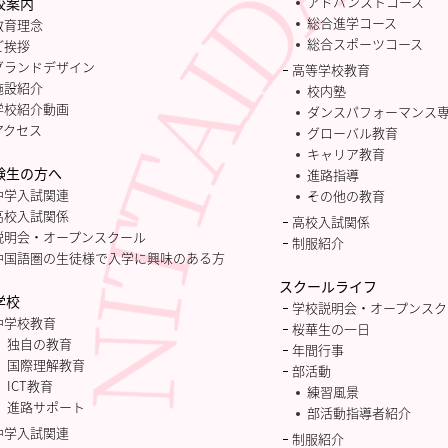
アドバンストコース
校案内
総合進学コース
教育理念
総合スポーツコース
ご挨拶
グランドデザイン
高等学校教育
施設紹介
校内塾
学校紹介動画
ダンスパフォーマンス
アクセス
グローバル教育
キャリア教育
験生の方へ
進路指導
中学入試関連
その他の教育
高校入試関係
高校入試関係
説明会・オープンスクール
制服紹介
中国語圏の生徒様で入学に興味のある方
スクールライフ
学校
学校説明会・オープンスク
中学校教育
桜華生の一日
独自の教育
年間行事
国際理解教育
部活動
ICT教育
練習風景
進路サポート
部活動指導者紹介
中学入試関連
制服紹介