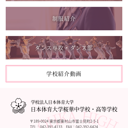
「日本選手権水泳競技大会」に出場しました。
2026.05.31
制服紹介
「59th Japan Rookies Cup 2026」に出場しました。
2026.05.17
「第62回東日本選手権大会」に出場しました。
ダンス専攻・ダンス部
2026.05.10
「国民スポーツ大会東京都予選」に出場しました。
2026.05.03
「THE DANCE WORLDS 2026」に出場しました。
学校紹介動画
2026.04.27
アドバンストコース勉強合宿1日目
学校法人日本体育大学
日本体育大学桜華中学校・高等学校
〒189-0024 東京都東村山市富士見町2-5-1
TEL：
042-391-4133
FAX：042-392-6424