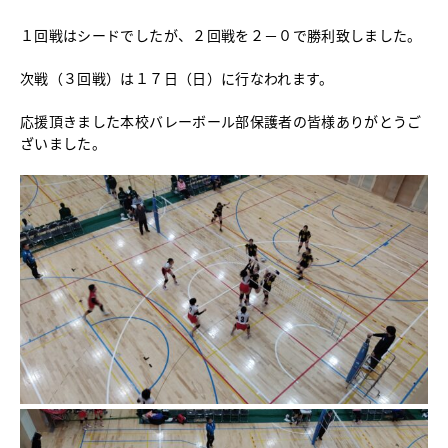
中学校教育
１回戦はシードでしたが、２回戦を２－０で勝利致しました。
独自の教育
国際理解教育
次戦（３回戦）は１７日（日）に行なわれます。
ICT教育
進路サポート
応援頂きました本校バレーボール部保護者の皆様ありがとうご
ざいました。
中学入試関連
制服紹介
高等学校
Senior High School
コース紹介
アドバンストコース
総合進学コース
総合スポーツコース
高等学校教育
校内塾
ダンスパフォーマンス専攻
グローバル教育
キャリア教育