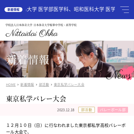
HOME
広島大学 医学部医学科、昭和医科大学 医学部医学科
新着情報
学校法人日本体育大学
日本体育大学桜華中学校・高等学校
学校案内
School Guide
Nittaidai Ohka
教育理念
ご挨拶
グランドデザイン
新着情報
施設紹介
学校紹介動画
News
アクセス
HOME
新着情報
部活動
東京私学バレー大会
受験生の方へ
Admission
東京私学バレー大会
中学入試関連
高校入試関係
2023.12.18
部活動
バレーボール部
説明会・オープンスクール
中国語圏の生徒様で入学に興味のある方
１２月１０日（日）に行なわれました東京都私学高校バレーボ
中学校
ール大会で、
Junior High School