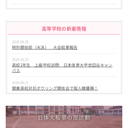
教職員の方へ
2026.06.10
個人情報保護
中学修学旅行 1日目 沖縄平和学習
高等学校の新着情報
2026.06.09
中学２年生 校外学習
2026.06.28
2026.06.09
特別競技部（水泳） 大会結果報告
中学１年生 校外学習
2026.06.23
2026.06.09
高校1年生 上級学校訪問 日本体育大学世田谷キャン
中学１年 校外学習
パス
2026.03.05
2026.06.21
第三回桜華中学校あいさつ＋ひと言運動
関東高校対抗ボウリング競技会で個人戦優勝！
2025.12.15
2026.06.17
第一回桜華中学校あいさつ＋ひと言運動
1学年総合スポーツコース キャンプ実習を実施しまし
た
日体大桜華の部活動
2025.08.22
第55回全国中学校バスケットボール大会 サンアリーナせ
2026.06.05
んだいin鹿児島