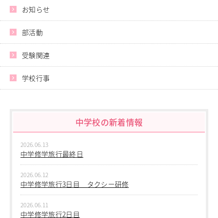
お知らせ
進学指導イベント（キャリアイベント）
卒業生の声
部活動
その他
Others
受験関連
在校生の方
新型コロナウイルス感染症罹患証明書
学校行事
インフルエンザ罹患証明書
登校許可証明書
卒業生の方
桜育会（同窓会）
中学校の新着情報
日体大桜華U-15
Youtube公式チャンネル
2026.06.13
寄付金のお願い
中学修学旅行最終日
在校生の方
2026.06.12
中学修学旅行3日目 タクシー研修
卒業生の方
教職員募集
2026.06.11
系列校紹介
中学修学旅行2日目