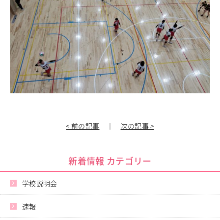
進路指導
その他の教育
高校入試関係
制服紹介
スクールライフ
School Life
学校説明会・オープンスクール
桜華生の一日
年間行事
部活動
< 前の記事
｜
次の記事 >
練習風景
部活動指導者紹介
制服紹介
新着情報 カテゴリー
デジタルリーフレット／パンフレット
学校説明会
進路・進学
Career Guidance
速報
進路実績
指定校推薦