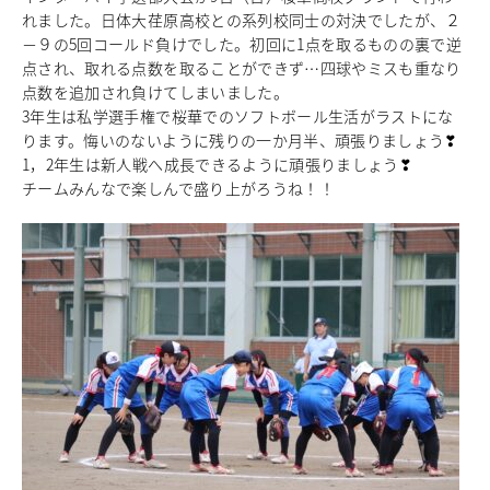
れました。日体大荏原高校との系列校同士の対決でしたが、２
中学校教育
－９の5回コールド負けでした。初回に1点を取るものの裏で逆
独自の教育
点され、取れる点数を取ることができず…四球やミスも重なり
国際理解教育
点数を追加され負けてしまいました。
ICT教育
3年生は私学選手権で桜華でのソフトボール生活がラストにな
進路サポート
ります。悔いのないように残りの一か月半、頑張りましょう❣
中学入試関連
1，2年生は新人戦へ成長できるように頑張りましょう❣
制服紹介
チームみんなで楽しんで盛り上がろうね！！
高等学校
Senior High School
コース紹介
アドバンストコース
総合進学コース
総合スポーツコース
高等学校教育
校内塾
ダンスパフォーマンス専攻
グローバル教育
キャリア教育