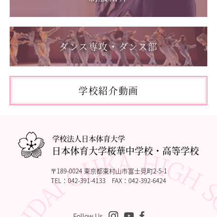
2026.05.17
「第62回東日本選手権大会」に出場しました。
ダンス専攻・ダンス部
2026.05.10
「国民スポーツ大会東京都予選」に出場しました。
2026.05.03
「THE DANCE WORLDS 2026」に出場しました。
学校紹介動画
2026.04.27
アドバンストコース勉強合宿1日目
学校法人日本体育大学
日本体育大学桜華中学校・高等学校
〒189-0024 東京都東村山市富士見町2-5-1
TEL：
042-391-4133
FAX：042-392-6424
Follow Us