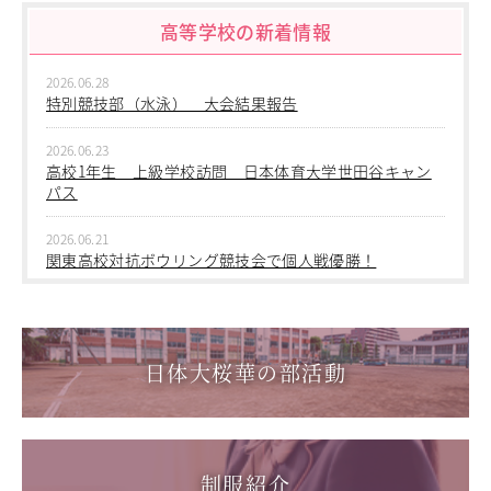
高等学校の新着情報
2026.06.09
中学２年生 校外学習
2026.06.28
2026.06.09
特別競技部（水泳） 大会結果報告
中学１年生 校外学習
2026.06.23
2026.06.09
高校1年生 上級学校訪問 日本体育大学世田谷キャン
中学１年 校外学習
パス
2026.03.05
2026.06.21
第三回桜華中学校あいさつ＋ひと言運動
関東高校対抗ボウリング競技会で個人戦優勝！
2025.12.15
2026.06.17
第一回桜華中学校あいさつ＋ひと言運動
1学年総合スポーツコース キャンプ実習を実施しまし
た
日体大桜華の部活動
2025.08.22
第55回全国中学校バスケットボール大会 サンアリーナせ
2026.06.05
んだいin鹿児島
「日本選手権水泳競技大会」に出場しました。
2026.05.31
制服紹介
「59th Japan Rookies Cup 2026」に出場しました。