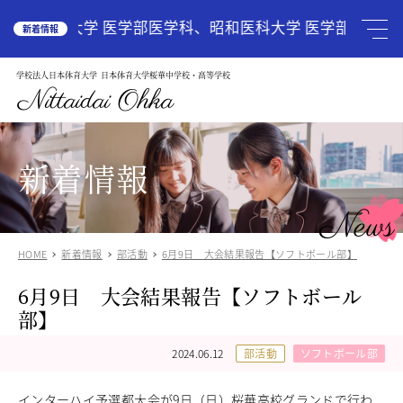
HOME
広島大学 医学部医学科、昭和医科大学 医学部医学科、
新着情報
学校法人日本体育大学
日本体育大学桜華中学校・高等学校
学校案内
School Guide
Nittaidai Ohka
教育理念
ご挨拶
グランドデザイン
新着情報
施設紹介
学校紹介動画
News
アクセス
HOME
新着情報
部活動
6月9日 大会結果報告【ソフトボール部】
受験生の方へ
Admission
6月9日 大会結果報告【ソフトボール
中学入試関連
高校入試関係
部】
説明会・オープンスクール
中国語圏の生徒様で入学に興味のある方
2024.06.12
部活動
ソフトボール部
中学校
Junior High School
インターハイ予選都大会が9日（日）桜華高校グランドで行わ