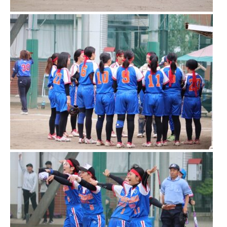
進路指導
その他の教育
高校入試関係
制服紹介
スクールライフ
School Life
学校説明会・オープンスクール
桜華生の一日
年間行事
部活動
練習風景
部活動指導者紹介
制服紹介
デジタルリーフレット／パンフレット
進路・進学
Career Guidance
進路実績
指定校推薦