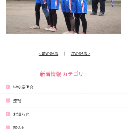
進学指導イベント（キャリアイベント）
卒業生の声
その他
Others
在校生の方
新型コロナウイルス感染症罹患証明書
インフルエンザ罹患証明書
< 前の記事
｜
次の記事 >
登校許可証明書
卒業生の方
桜育会（同窓会）
新着情報 カテゴリー
日体大桜華U-15
Youtube公式チャンネル
学校説明会
寄付金のお願い
速報
在校生の方
卒業生の方
お知らせ
教職員募集
系列校紹介
部活動