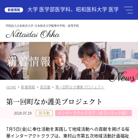
HOME
広島大学 医学部医学科、昭和医科大学 医学部医学科
新着情報
学校法人日本体育大学
日本体育大学桜華中学校・高等学校
学校案内
School Guide
Nittaidai Ohka
教育理念
ご挨拶
グランドデザイン
新着情報
施設紹介
学校紹介動画
News
アクセス
HOME
新着情報
部活動
第一回町なか護美プロジェクト
受験生の方へ
Admission
第一回町なか護美プロジェクト
中学入試関連
高校入試関係
2024.07.19
部活動
インターアクトクラブ（ボランティア部）
説明会・オープンスクール
中国語圏の生徒様で入学に興味のある方
7
月
5
日(金)に奉仕活動を実践して地域活動への貢献を掲げる桜
中学校
華インターアクトクラブは、東村山市第五次地域活動計画福祉
Junior High School