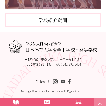
「国民スポーツ大会東京都予選」に出場しました。
2026.05.03
「THE DANCE WORLDS 2026」に出場しました。
学校紹介動画
2026.04.27
アドバンストコース勉強合宿1日目
学校法人日本体育大学
日本体育大学桜華中学校・高等学校
〒189-0024 東京都東村山市富士見町2-5-1
TEL：
042-391-4133
FAX：042-392-6424
Follow Us
Copyright © Nittaidai Ohka High School All Rights Reserved.