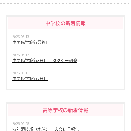
教職員の方へ
個人情報保護
中学校の新着情報
2026.06.13
中学修学旅行最終日
2026.06.12
中学修学旅行3日目 タクシー研修
2026.06.11
中学修学旅行2日目
2026.06.10
中学修学旅行 1日目 沖縄平和学習
高等学校の新着情報
2026.06.09
中学２年生 校外学習
2026.06.28
2026.06.09
特別競技部（水泳） 大会結果報告