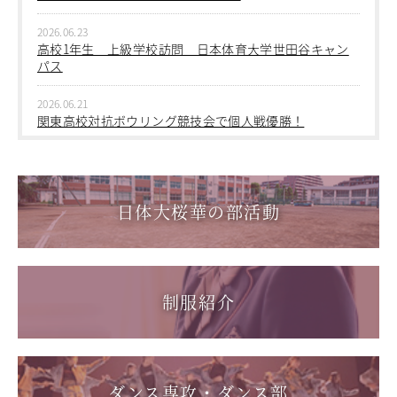
中学１年生 校外学習
2026.06.23
2026.06.09
高校1年生 上級学校訪問 日本体育大学世田谷キャン
中学１年 校外学習
パス
2026.03.05
2026.06.21
第三回桜華中学校あいさつ＋ひと言運動
関東高校対抗ボウリング競技会で個人戦優勝！
2025.12.15
2026.06.17
第一回桜華中学校あいさつ＋ひと言運動
1学年総合スポーツコース キャンプ実習を実施しまし
た
日体大桜華の部活動
2025.08.22
第55回全国中学校バスケットボール大会 サンアリーナせ
2026.06.05
んだいin鹿児島
「日本選手権水泳競技大会」に出場しました。
2026.05.31
制服紹介
「59th Japan Rookies Cup 2026」に出場しました。
2026.05.17
「第62回東日本選手権大会」に出場しました。
ダンス専攻・ダンス部
2026.05.10