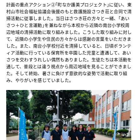
計画の重点アクション②｢町なか護美プロジェクト｣に従い、東
中学校教育
村山市社会福祉協議会後援のもと救護施設さつき荘と合同で清
独自の教育
掃活動に従事しました。当日はさつき荘の方々と一緒、｢あい
国際理解教育
さつ＋ひと言運動｣を兼ねながら本校から近隣の南台小学校周
ICT教育
辺地域の清掃活動に取り組みました。こうした取り組みに対し
進路サポート
て、近隣の小学生や住民の方々からは感謝の言葉をいただきま
した。また、南台小学校付近を清掃していると、日頃ボランテ
中学入試関連
ィア活動に行っている保育所を卒園した児童と遭遇して、あい
制服紹介
さつを交わすうれしい偶然もありました。生徒たちは本活動を
通して、普段とは違う視点から周辺地域を見ることができまし
高等学校
Senior High School
た。そして終始、暑さに負けず意欲的な姿勢で活動に取り組
コース紹介
み、やりがいを感じていました。
アドバンストコース
総合進学コース
総合スポーツコース
高等学校教育
校内塾
ダンスパフォーマンス専攻
グローバル教育
キャリア教育