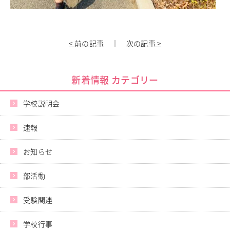
進学指導イベント（キャリアイベント）
卒業生の声
< 前の記事
｜
次の記事 >
その他
Others
在校生の方
新型コロナウイルス感染症罹患証明書
新着情報 カテゴリー
インフルエンザ罹患証明書
登校許可証明書
学校説明会
卒業生の方
桜育会（同窓会）
速報
日体大桜華U-15
Youtube公式チャンネル
お知らせ
寄付金のお願い
部活動
在校生の方
卒業生の方
受験関連
教職員募集
学校行事
系列校紹介